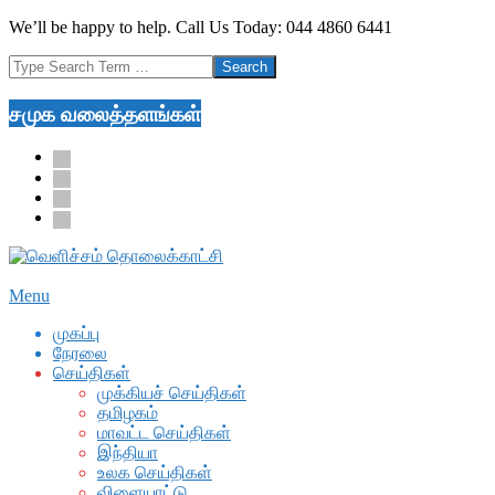
Skip
We’ll be happy to help. Call Us Today: 044 4860 6441
to
Search
content
சமுக வலைத்தளங்கள்
facebook
twitter
youtube
google
Secondary
Menu
Navigation
முகப்பு
Menu
நேரலை
செய்திகள்
முக்கியச் செய்திகள்
தமிழகம்
மாவட்ட செய்திகள்
இந்தியா
உலக செய்திகள்
விளையாட்டு