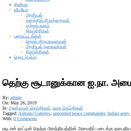
சினிமா
வீடியோ
அரசியல்
களத்தில் சிறுத்தைகள்
குற்றக் களம்
நிகழ்ச்சிகள்
புகைப்படங்கள்
தொல்.திருமாவளவன்
அரசியல் தலைவர்கள்
நிகழ்ச்சிகள்
தொடர்புக்கு
தெற்கு சூடானுக்கான ஐ.நா. அமை
By:
admin
On:
May 26, 2019
In:
அண்மைச் செய்திகள்
,
உலக செய்திகள்
Tagged:
Antonio Guterres
,
appointed peace commander
,
Indian army 
With:
0 Comments
சூடான் நாட்டின் தெற்கு பிராந்தியத்தின் அமைதிப் படைக்கு தளபத