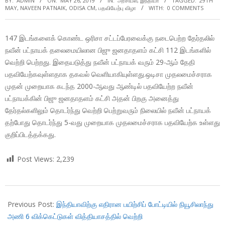
BY:
ADMIN
ON:
MAY 26, 2019
IN:
அரசியல்
,
இந்தியா
TAGGED:
29TH
MAY
,
NAVEEN PATNAIK
,
ODISA CM
,
பதவியேற்பு விழா
WITH:
0 COMMENTS
147 இடங்களைக் கொண்ட ஒரிசா சட்டப்பேரவைக்கு நடைபெற்ற தேர்தலில்
நவீன் பட்நாயக் தலைமையிலான பிஜு ஜனதாதளம் கட்சி 112 இடங்களில்
வெற்றி பெற்றது. இதையடுத்து நவீன் பட்நாயக் வரும் 29-ஆம் தேதி
பதவியேற்கவுள்ளதாக தகவல் வெளியாகியுள்ளது.ஒடிசா முதலமைச்சராக
முதன் முறையாக கடந்த 2000-ஆவது ஆண்டில் பதவியேற்ற நவீன்
பட்நாயக்கின் பிஜு ஜனதாதளம் கட்சி அதன் பிறகு அனைத்து
தேர்தல்களிலும் தொடர்ந்து வெற்றி பெற்றுவரும் நிலையில் நவீன் பட்நாயக்
தற்போது தொடர்ந்து 5-வது முறையாக முதலமைச்சராக பதவியேற்க உள்ளது
குறிப்பிடத்தக்கது.
Post Views:
2,239
2019-
05-
Previous Post:
இந்தியாவிற்கு எதிரான பயிற்சிப் போட்டியில் நியூசிலாந்து
26
அணி 6 விக்கெட்டுகள் வித்தியாசத்தில் வெற்றி