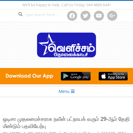
Skip
We’ll be happy to help. Call Us Today: 044 4860 6441
to
Search
facebook
twitter
youtube
google
content
Secondary
Menu
Navigation
Menu
ஒடிசா முதலமைச்சராக நவீன் பட்நாயக் வரும் 29-ஆம் தேதி
மீண்டும் பதவியேற்பு