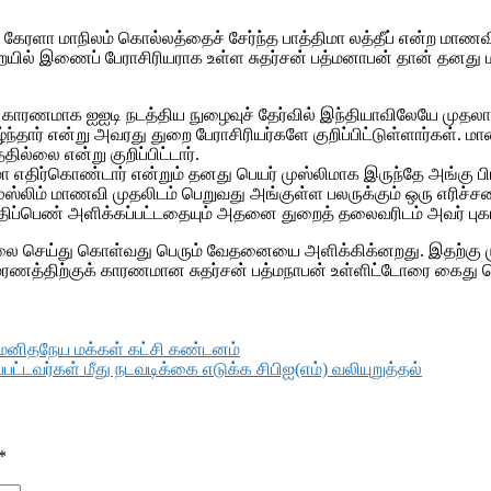
 கேரளா மாநிலம் கொல்லத்தைச் சேர்ந்த பாத்திமா லத்தீப் என்ற மாண
ையில் இணைப் பேராசிரியராக உள்ள சுதர்சன் பத்மனாபன் தான் தனது
ன் காரணமாக ஐஐடி நடத்திய நுழைவுச் தேர்வில் இந்தியாவிலேயே முத
ிகழ்ந்தார் என்று அவரது துறை பேராசிரியர்களே குறிப்பிட்டுள்ளார்கள். 
லை என்று குறிப்பிட்டார்.
்திமா எதிர்கொண்டார் என்றும் தனது பெயர் முஸ்லிமாக இருந்தே அங்கு
 முஸ்லிம் மாணவி முதலிடம் பெறுவது அங்குள்ள பலருக்கும் ஒரு எரிச்சலை ஏ
மதிப்பெண் அளிக்கப்பட்டதையும் அதனை துறைத் தலைவரிடம் அவர் புகார் அள
 செய்து கொள்வது பெரும் வேதனையை அளிக்கிக்னறது. இதற்கு முற்
 மரணத்திற்குக் காரணமான சுதர்சன் பத்மநாபன் உள்ளிட்டோரை கைது ச
– மனிதநேய மக்கள் கட்சி கண்டனம்
்டவர்கள் மீது நடவடிக்கை எடுக்க சிபிஐ(எம்) வலியுறுத்தல்
*