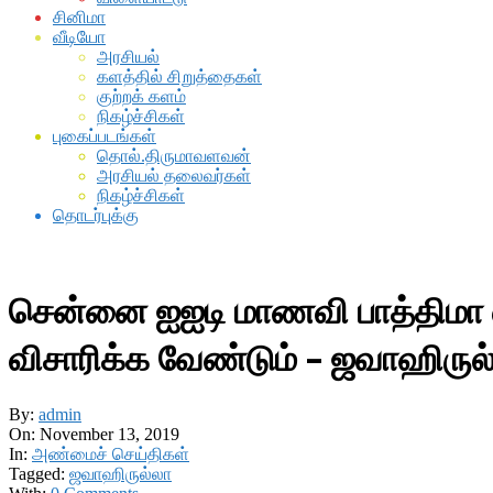
சினிமா
வீடியோ
அரசியல்
களத்தில் சிறுத்தைகள்
குற்றக் களம்
நிகழ்ச்சிகள்
புகைப்படங்கள்
தொல்.திருமாவளவன்
அரசியல் தலைவர்கள்
நிகழ்ச்சிகள்
தொடர்புக்கு
சென்னை ஐஐடி மாணவி பாத்திமா லத
விசாரிக்க வேண்டும் – ஜவாஹிருல
By:
admin
On:
November 13, 2019
In:
அண்மைச் செய்திகள்
Tagged:
ஜவாஹிருல்லா