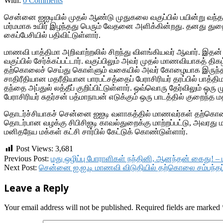
With:
0 Comments
சென்னை ஐஐடியில் முதல் ஆண்டு முதுகலை வகுப்பில் பயின்று வந்த
மர்மமாக உயிர் இழந்தது பெரும் வேதனை அளிக்கின்றது. தனது துற
கைப்பேசியில் பதிவிட்டுள்ளார்.
மாணவி பாத்திமா அறிவாற்றலில் சிறந்து விளங்கியவர் ஆவார். இத
வகுப்பில் சேர்க்கப்பட்டார். வகுப்பிலும் அவர் முதல் மாணவியாகத் த
தற்கொலைச் செய்து கொள்ளும் வகையில் அவர் கோழையாக இருந்ததில்
சாதிரீதியான மதரீதியான பாரபட்சத்தைப் பேராசிரியர் தரப்பில் பாத
தந்தை அப்துல் லத்தீப் குறிப்பிட்டுள்ளார். ஒவ்வொரு தேர்விலும் ஒரு
பேராசிரியர் சுதர்சன் பத்மாநாபன் எடுக்கும் ஒரு பாடத்தில் குறைந்த 
தொடர்ச்சியாகச் சென்னை ஐஐடி வளாகத்தில் மாணவர்கள் தற்கொலை
தொடர்பான வழக்கு சிபிசிஐடி காவல்துறைக்கு மாற்றப்பட்டு, அவரது
மனிதநேய மக்கள் கட்சி சார்பில் கேட்டுக் கொண்டுள்ளார்.
Post Views:
3,681
2019-
Previous Post:
மது ஒழிப்பு போராளிகள் நந்தினி, ஆனந்தன் கைது! 
11-
Next Post:
சென்னை ஐ.ஐ.டி மாணவி விடுதியில் தற்கொலை சம்பந்தப்பட
13
Leave a Reply
Your email address will not be published.
Required fields are marked