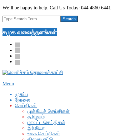
Skip
We’ll be happy to help. Call Us Today: 044 4860 6441
to
Search
content
சமுக வலைத்தளங்கள்
facebook
twitter
youtube
google
Secondary
Menu
Navigation
முகப்பு
Menu
நேரலை
செய்திகள்
முக்கியச் செய்திகள்
தமிழகம்
மாவட்ட செய்திகள்
இந்தியா
உலக செய்திகள்
விளையாட்டு