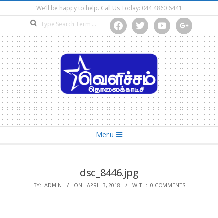
Skip
We’ll be happy to help. Call Us Today: 044 4860 6441
to
Search
facebook
twitter
youtube
google
content
Secondary
Menu
Navigation
Menu
dsc_8446.jpg
BY:
ADMIN
ON:
APRIL 3, 2018
WITH:
0 COMMENTS