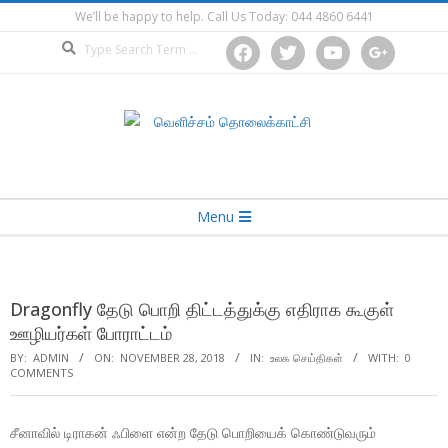
Skip
We’ll be happy to help. Call Us Today: 044 4860 6441
to
Search
facebook
twitter
youtube
google
content
Secondary
Menu
Navigation
Menu
Dragonfly தேடு பொறி திட்டத்துக்கு எதிராக கூகுள்
ஊழியர்கள் போராட்டம்
BY:
ADMIN
ON:
NOVEMBER 28, 2018
IN:
உலக செய்திகள்
WITH:
0
COMMENTS
சீனாவில் டிராகன் ஃபிளை என்ற தேடு பொறியைக் கொண்டுவரும்