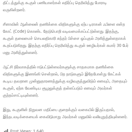
திட்டத்துக்கு கூகுள் பணியாளர்கள் எதிர்ப்பு தெரிவித்து போராடி
வருகின்றனர்.
சீனாவின் ஆன்லைன் தணிக்கை விதிகளுக்கு ஏற்ப டிராகன் ஃபிளை என்ற
கோட் (Code) கொண்ட தேடுபொறி வடிவமைக்கப்பட்டுள்ளது. இதற்கு,
கூகுள் தலைமைச் செயலதிகாரி சுந்தர் பிச்சை ஒப்புதல் அளித்துள்ளதாகக்
கூறப்படுகிறது. இதற்கு எதிர்ப்பு தெரிவித்து கூகுள் ஊழியர்கள் சுமார் 30 பேர்
மனு அளித்துள்ளனர்.
ஆட்சி நிர்வாகத்தில் ஈடுபட்டுள்ளவர்களுக்கு சாதகமாக தணிக்கை
விதிகளுக்கு இணங்கி சென்றால், பிற நாடுகளும் இதேபோன்று கேட்கக்
கூடிய தவறான முன்னுதாரணத்துக்கு வழிவகுத்துவிடும் எனவும், அதையும்
கூகுள், ஏற்க வேண்டிய சூழலுக்குத் தள்ளப்படும் எனவும் அவர்கள்
குற்றம்சாட்டியுள்ளனர்.
இது, கூகுளின் நிறுவன மதிப்பை குறைக்கும் வகையில் இருப்பதால்,
இந்நடவடிக்கையைக் கைவிடுமாறு அவர்கள் மனுவில் வலியுறுத்தியுள்ளனர்.
Post Views:
1,640