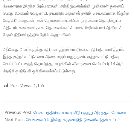
மேலாளராக இருந்த பிரம்மநாதன், அந்நிறுவனத்தின் முன்னாள் துணைப்
பொது மேலாளர் வேலுசாமி, தயாநிதி மாறனின் தனிச் செயலாளராக இருந்த
வேதகிரி கவுதமன், சன் தொலைக்காட்சியின் முதன்மை தொழில்நுட்ப
அதிகாரி கண்ணன், சன் தொலைக்காட்சி எலக்ட்ரீஷியன் ரவி ஆகிய 7
பேரும் நீதிமன்றத்தில் நேரில் ஆஜராகினர்.
அப்போது அவர்களுக்கு எதிரான குற்றச்சாட்டுகளை நீதிபதி வாசித்தார்.
இந்த குற்றச்சாட்டுகளை அனைவரும் மறுத்தனர். குற்றச்சாட்டு பதிவு
செய்யப்பட்டதைத் தொடர்ந்து, வழக்கின் விசாரணை செப்டம்பர் 14 ஆம்
தேதிக்கு நீதிபதி ஒத்திவைக்கப்பட்டுள்ளது.
Post Views:
1,155
2018-
08-
Previous Post:
பெண் பத்திரிகையாளர் வீடு புகுந்து அடித்துக் கொலை
30
Next Post:
சென்னையில் இன்று கருணாநிதி நினைவேந்தல் கூட்டம்