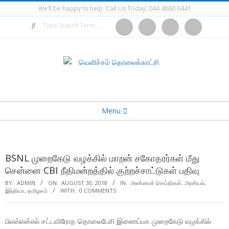
Skip
We’ll be happy to help. Call Us Today: 044 4860 6441
to
Search
facebook
twitter
youtube
google
content
Secondary
Menu
Navigation
Menu
BSNL முறைகேடு வழக்கில் மாறன் சகோதரர்கள் மீது
சென்னை CBI நீதிமன்றத்தில் குற்றச்சாட்டுகள் பதிவு
BY:
ADMIN
ON:
AUGUST 30, 2018
IN:
அண்மைச் செய்திகள்
,
அரசியல்
,
இந்தியா
,
தமிழகம்
WITH:
0 COMMENTS
பிஎஸ்என்எல் சட்டவிரோத தொலைபேசி இணைப்பக முறைகேடு வழக்கில்