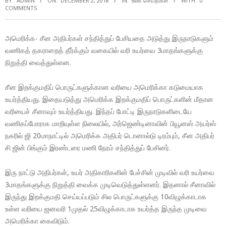
BY:
ADMIN
ON:
DECEMBER 2, 2018
IN:
உலக செய்திகள்
WITH:
0
COMMENTS
அமெரிக்க- சீன அதிபர்கள் சந்தித்துப் பேசியதை அடுத்து இருநாடுகளும்
வணிகத் தகராறைத் தீர்க்கும் வகையில் வரி உயர்வை 3மாதங்களுக்கு
நிறுத்தி வைத்துள்ளன.
சீன இறக்குமதிப் பொருட்களுக்கான வரியை அமெரிக்கா கடுமையாக
உயர்த்தியது. இதையடுத்து அமெரிக்க இறக்குமதிப் பொருட்களின் மீதான
வரியைச் சீனாவும் உயர்த்தியது. இந்தப் போட்டி இருநாடுகளிடையே
வணிகப்போராக மாறியுள்ள நிலையில், அர்ஜெண்டினாவின் பியூனஸ் அயர்ஸ்
நகரில் ஜி 20மாநாட்டில் அமெரிக்க அதிபர் டொனால்டு டிரம்பும், சீன அதிபர்
சி ஜின் பிங்கும் இரண்டரை மணி நேரம் சந்தித்துப் பேசினர்.
இரு நாட்டு அதிபர்கள், உயர் அதிகாரிகளின் பேச்சின் முடிவில் வரி உயர்வை
3மாதங்களுக்கு நிறுத்தி வைக்க முடிவெடுத்துள்ளனர். இதனால் சீனாவில்
இருந்து இறக்குமதி செய்யப்படும் சில பொருட்களுக்கு 10விழுக்காடாக
உள்ள வரியை ஜனவரி 1முதல் 25விழுக்காடாக உயர்த்த இருந்த முடிவை
அமெரிக்கா கைவிடும்.