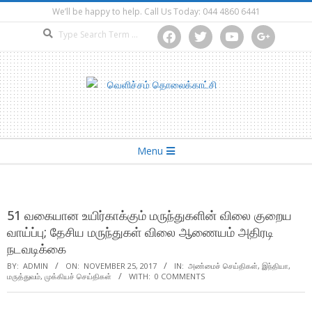
Skip
We’ll be happy to help. Call Us Today: 044 4860 6441
to
Search
facebook
twitter
youtube
google
content
Secondary
Menu
Navigation
Menu
51 வகையான உயிர்காக்கும் மருந்துகளின் விலை குறைய
வாய்ப்பு; தேசிய மருந்துகள் விலை ஆணையம் அதிரடி
நடவடிக்கை
BY:
ADMIN
ON:
NOVEMBER 25, 2017
IN:
அண்மைச் செய்திகள்
,
இந்தியா
,
மருத்துவம்
,
முக்கியச் செய்திகள்
WITH:
0 COMMENTS