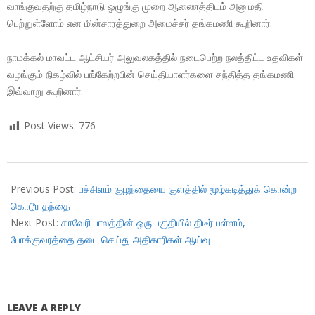
வாங்குவதற்கு தமிழ்நாடு ஒழுங்கு முறை ஆணைத்திடம் அனுமதி
பெற்றுள்ளோம் என மின்சாரத்துறை அமைச்சர் தங்கமணி கூறினார்.
நாமக்கல் மாவட்ட ஆட்சியர் அலுவலகத்தில் நடைபெற்ற நலத்திட்ட உதவிகள்
வழங்கும் நிகழ்வில் பங்கேற்றபின் செய்தியாளர்களை சந்தித்த தங்கமணி
இவ்வாறு கூறினார்.
Post Views:
776
2018-
10-
Previous Post:
பச்சிளம் குழந்தையை குளத்தில் மூழ்கடித்துக் கொன்ற
13
கொடூர தந்தை
Next Post:
காவேரி பாலத்தின் ஒரு பகுதியில் திடீர் பள்ளம்,
போக்குவரத்தை தடை செய்து அதிகாரிகள் ஆய்வு
LEAVE A REPLY