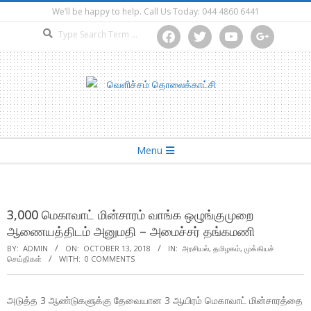
Skip
We’ll be happy to help. Call Us Today: 044 4860 6441
to
Search
facebook
twitter
youtube
google
content
Secondary
Menu
Navigation
Menu
3,000 மெகாவாட் மின்சாரம் வாங்க ஒழுங்குமுறை
ஆணையத்திடம் அனுமதி – அமைச்சர் தங்கமணி
BY:
ADMIN
ON:
OCTOBER 13, 2018
IN:
அரசியல்
,
தமிழகம்
,
முக்கியச்
செய்திகள்
WITH:
0 COMMENTS
அடுத்த 3 ஆண்டுகளுக்கு தேவையான 3 ஆயிரம் மெகாவாட் மின்சாரத்தை