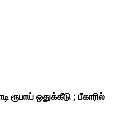
ூபாய் ஒதுக்கீடு ; பீகாரில்