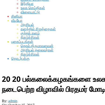
இந்தியா
உலக செய்திகள்
விளையாட்டு
சினிமா
வீடியோ
அரசியல்
களத்தில் சிறுத்தைகள்
குற்றக் களம்
நிகழ்ச்சிகள்
புகைப்படங்கள்
தொல்.திருமாவளவன்
அரசியல் தலைவர்கள்
நிகழ்ச்சிகள்
தொடர்புக்கு
20 20 பல்கலைக்கழகங்களை உலக தரத
நடைபெற்ற விழாவில் பிரதமர் மோடி 
By:
admin