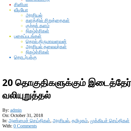
சினிமா
வீடியோ
அரசியல்
களத்தில் சிறுத்தைகள்
குற்றக் களம்
நிகழ்ச்சிகள்
புகைப்படங்கள்
தொல்.திருமாவளவன்
அரசியல் தலைவர்கள்
நிகழ்ச்சிகள்
தொடர்புக்கு
20 தொகுதிகளுக்கும் இடைத்தேர
வலியுறுத்தல்
By:
admin
On:
October 31, 2018
In:
அண்மைச் செய்திகள்
,
அரசியல்
,
தமிழகம்
,
முக்கியச் செய்திகள்
With:
0 Comments