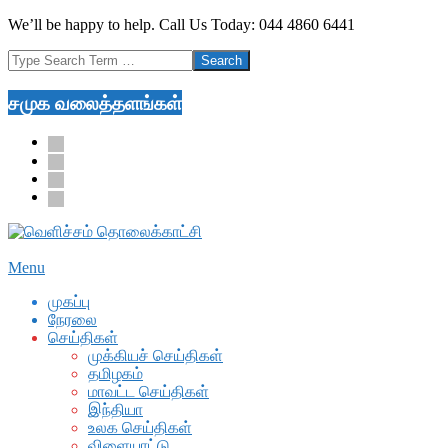
Skip
We’ll be happy to help. Call Us Today: 044 4860 6441
to
Search
content
சமுக வலைத்தளங்கள்
facebook
twitter
youtube
google
Secondary
Menu
Navigation
முகப்பு
Menu
நேரலை
செய்திகள்
முக்கியச் செய்திகள்
தமிழகம்
மாவட்ட செய்திகள்
இந்தியா
உலக செய்திகள்
விளையாட்டு