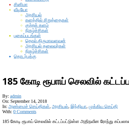
சினிமா
வீடியோ
அரசியல்
களத்தில் சிறுத்தைகள்
குற்றக் களம்
நிகழ்ச்சிகள்
புகைப்படங்கள்
தொல்.திருமாவளவன்
அரசியல் தலைவர்கள்
நிகழ்ச்சிகள்
தொடர்புக்கு
185 கோடி ரூபாய் செலவில் கட்டப்
By:
admin
On:
September 14, 2018
In:
அண்மைச் செய்திகள்
,
அரசியல்
,
இந்தியா
,
முக்கிய செய்தி
With:
0 Comments
185 கோடி ரூபாய் செலவில் கட்டப்பட்டுள்ள அதிநவீன ரோந்து கப்பலான