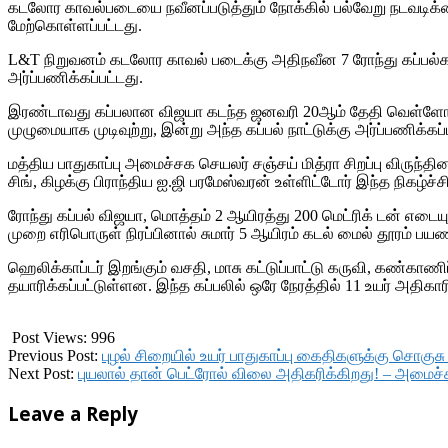
கடலோர காவல்படையை நவீனப்படுத்தும் நோக்கில் பல்வேறு நடவடிக்கை
மேற்கொள்ளப்பட்டது.
L&T நிறுவனம் கடலோர காவல் படைக்கு அதிநவீன 7 ரோந்து கப்பல்களை வ
அர்ப்பணிக்கப்பட்டது.
இரண்டாவது கப்பலான விஜயா கடந்த ஜனவரி 20ஆம் தேதி வெள்ளோட்ட
முழுமையாக முடிவுற்று, இன்று அந்த கப்பல் நாட்டுக்கு அர்ப்பணிக்கப்
மத்திய பாதுகாப்பு அமைச்சக செயலர் சஞ்சய் மித்ரா சிறப்பு விரு
சிங், கிழக்கு பிராந்திய ஐ.ஜி பரமேஸ்வரன் உள்ளிட்டோர் இந்த நிகழ்ச
ரோந்து கப்பல் விஜயா, மொத்தம் 2 ஆயிரத்து 200 மெட்ரிக் டன் எடையு
முறை எரிபொருள் நிரப்பினால் சுமார் 5 ஆயிரம் கடல் மைல் தூரம்
ஹெலிக்காப்டர் இறங்கும் வசதி, மாசு கட்டுப்பாட்டு கருவி, கண்காண
தயாரிக்கப்பட்டுள்ளன. இந்த கப்பலில் ஒரே நேரத்தில் 11 உயர் அதிகாரி
Post Views:
996
2018-
Previous Post:
புழல் சிறையில் உயர் பாதுகாப்பு கைதிகளுக்கு சொகுசு
09-
Next Post:
புயலால் தான் பெட்ரோல் விலை அதிகரிக்கிறது! – அமைச்சர
14
Leave a Reply