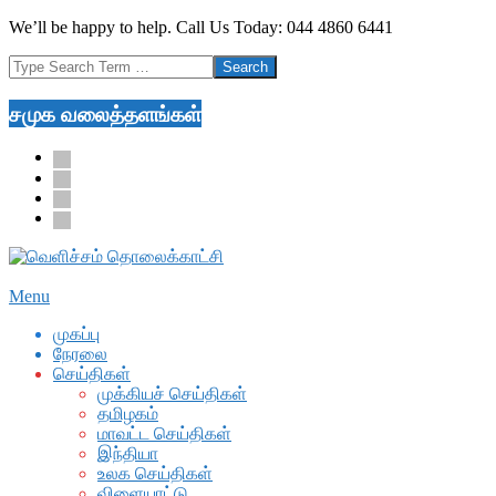
Skip
We’ll be happy to help. Call Us Today: 044 4860 6441
to
Search
content
சமுக வலைத்தளங்கள்
facebook
twitter
youtube
google
Secondary
Menu
Navigation
முகப்பு
Menu
நேரலை
செய்திகள்
முக்கியச் செய்திகள்
தமிழகம்
மாவட்ட செய்திகள்
இந்தியா
உலக செய்திகள்
விளையாட்டு