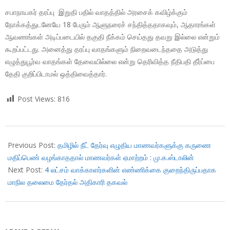
சபாநாயகர் தரப்பு இறுதி பதில் வாதத்தில் அரசைக் கவிழ்க்கும்
நோக்கத்துடனேயே 18 பேரும் ஆளுநரைச் சந்தித்ததாகவும், ஆதாரங்கள்
ஆவணங்கள் அடிப்படையில் தகுதி நீக்கம் செய்தது தவறு இல்லை என்றும்
கூறப்பட்டது. அனைத்து தரப்பு வாதங்களும் நிறைவடைந்ததை அடுத்து
எழுத்துபூர்வ வாதங்கள் தேவையில்லை என்று தெரிவித்த நீதிபதி தீர்ப்பை
தேதி குறிப்பிடாமல் ஒத்திவைத்தார்.
Post Views:
816
2018-
08-
Previous Post:
தமிழில் நீட் தேர்வு எழுதிய மாணவர்களுக்கு கருணை
31
மதிப்பெண் வழங்காததால் மாணவர்கள் ஏமாற்றம் : மு.க.ஸ்டாலின்
Next Post:
4 லட்சம் வாக்காளர்களின் எண்ணிக்கை குறைந்திருப்பதாக
மாநில தலைமை தேர்தல் அதிகாரி தகவல்