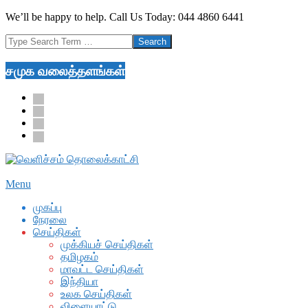
Skip
We’ll be happy to help. Call Us Today: 044 4860 6441
to
Search
content
சமுக வலைத்தளங்கள்
facebook
twitter
youtube
google
Secondary
Menu
Navigation
முகப்பு
Menu
நேரலை
செய்திகள்
முக்கியச் செய்திகள்
தமிழகம்
மாவட்ட செய்திகள்
இந்தியா
உலக செய்திகள்
விளையாட்டு