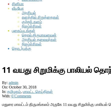
சினிமா
வீடியோ
அரசியல்
களத்தில் சிறுத்தைகள்
குற்றக் களம்
நிகழ்ச்சிகள்
புகைப்படங்கள்
தொல்.திருமாவளவன்
அரசியல் தலைவர்கள்
நிகழ்ச்சிகள்
தொடர்புக்கு
11 வயது சிறுமிக்கு பாலியல் தொந
By:
admin
On:
October 30, 2018
In:
தமிழகம்
,
மாவட்ட செய்திகள்
With:
0 Comments
மதுரை மாவட்டம் திருமங்கலம் அருகே 11 வயது சிறுமிக்கு பாலியல