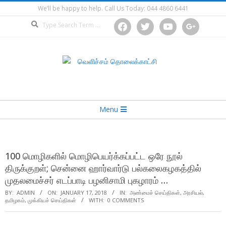
Skip
We’ll be happy to help. Call Us Today: 044 4860 6441
to
Search
facebook
twitter
youtube
google
content
Secondary
Menu
Navigation
Menu
100 மொழிகளில் மொழிபெயர்க்கப்பட்ட ஒரே நூல்
திருக்குறள்; சென்னை ஹார்வார்டு பல்கலைகழகத்தில்
முதலமைச்சர் எடப்பாடி பழனிசாமி புகழாரம் …
BY:
ADMIN
ON:
JANUARY 17, 2018
IN:
அண்மைச் செய்திகள்
,
அரசியல்
,
தமிழகம்
,
முக்கியச் செய்திகள்
WITH:
0 COMMENTS