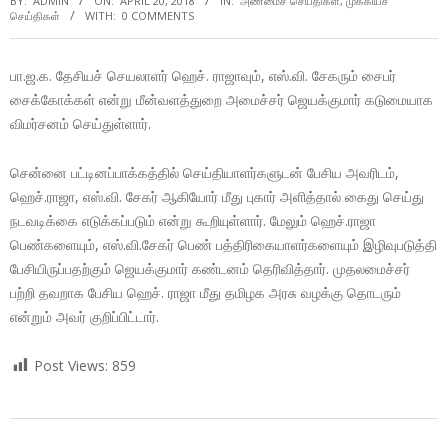
BY:
ADMIN
ON:
APRIL 20, 2018
IN:
அண்மைச் செய்திகள்
,
முக்கியச்
செய்திகள்
WITH:
0 COMMENTS
பா.ஜ.க. தேசியச் செயலாளர் ஹெச். ராஜாவும், எஸ்.வி. சேகரும் சைபர்
சைக்கோக்கள் என்று மீன்வளத்துறை அமைச்சர் ஜெயக்குமார் கடுமையாக
விமர்சனம் செய்துள்ளார்.
சென்னை பட்டினப்பாக்கத்தில் செய்தியாளர்களுடன் பேசிய அவரிடம்,
ஹெச்.ராஜா, எஸ்.வி. சேகர் ஆகியோர் மீது புகார் அளித்தால் கைது செய்து
நடவடிக்கை எடுக்கப்படும் என்று கூறியுள்ளார். மேலும் ஹெச்.ராஜா
பெண்களையும், எஸ்.வி.சேகர் பெண் பத்திரிகையாளர்களையும் இழிவுபடுத்தி
பேசியிருப்பதற்கும் ஜெயக்குமார் கண்டனம் தெரிவித்தார். முதலமைச்சர்
பற்றி தவறாக பேசிய ஹெச். ராஜா மீது தமிழக அரசு வழக்கு தொடரும்
என்றும் அவர் குறிப்பிட்டார்.
Post Views:
859
2018-