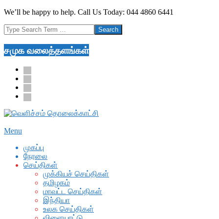
Skip
We’ll be happy to help. Call Us Today: 044 4860 6441
to
Search
content
சமுக வலைத்தளங்கள்
facebook
twitter
youtube
google
Secondary
Menu
Navigation
முகப்பு
Menu
நேரலை
செய்திகள்
முக்கியச் செய்திகள்
தமிழகம்
மாவட்ட செய்திகள்
இந்தியா
உலக செய்திகள்
விளையாட்டு