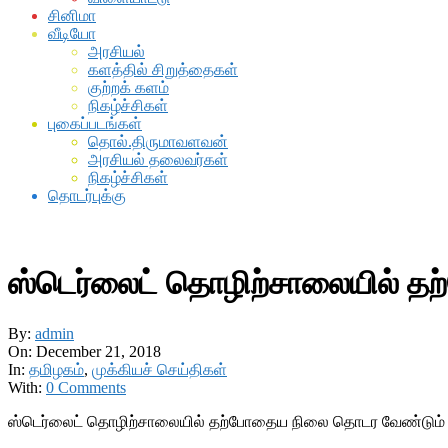
சினிமா
வீடியோ
அரசியல்
களத்தில் சிறுத்தைகள்
குற்றக் களம்
நிகழ்ச்சிகள்
புகைப்படங்கள்
தொல்.திருமாவளவன்
அரசியல் தலைவர்கள்
நிகழ்ச்சிகள்
தொடர்புக்கு
ஸ்டெர்லைட் தொழிற்சாலையில் த
By:
admin
On:
December 21, 2018
In:
தமிழகம்
,
முக்கியச் செய்திகள்
With:
0 Comments
ஸ்டெர்லைட் தொழிற்சாலையில் தற்போதைய நிலை தொடர வேண்டும் –