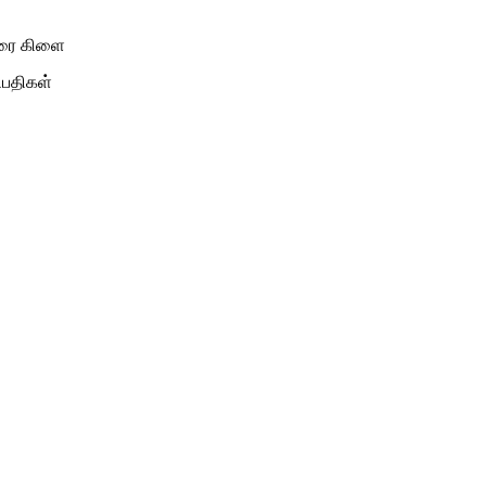
துரை கிளை
ிபதிகள்