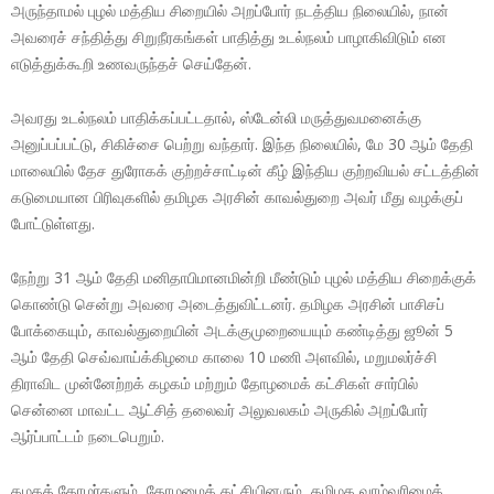
அருந்தாமல் புழல் மத்திய சிறையில் அறப்போர் நடத்திய நிலையில், நான்
அவரைச் சந்தித்து சிறுநீரகங்கள் பாதித்து உடல்நலம் பாழாகிவிடும் என
எடுத்துக்கூறி உணவருந்தச் செய்தேன்.
அவரது உடல்நலம் பாதிக்கப்பட்டதால், ஸ்டேன்லி மருத்துவமனைக்கு
அனுப்பப்பட்டு, சிகிச்சை பெற்று வந்தார். இந்த நிலையில், மே 30 ஆம் தேதி
மாலையில் தேச துரோகக் குற்றச்சாட்டின் கீழ் இந்திய குற்றவியல் சட்டத்தின்
கடுமையான பிரிவுகளில் தமிழக அரசின் காவல்துறை அவர் மீது வழக்குப்
போட்டுள்ளது.
நேற்று 31 ஆம் தேதி மனிதாபிமானமின்றி மீண்டும் புழல் மத்திய சிறைக்குக்
கொண்டு சென்று அவரை அடைத்துவிட்டனர். தமிழக அரசின் பாசிசப்
போக்கையும், காவல்துறையின் அடக்குமுறையையும் கண்டித்து ஜூன் 5
ஆம் தேதி செவ்வாய்க்கிழமை காலை 10 மணி அளவில், மறுமலர்ச்சி
திராவிட முன்னேற்றக் கழகம் மற்றும் தோழமைக் கட்சிகள் சார்பில்
சென்னை மாவட்ட ஆட்சித் தலைவர் அலுவலகம் அருகில் அறப்போர்
ஆர்ப்பாட்டம் நடைபெறும்.
கழகத் தோழர்களும், தோழமைக் கட்சியினரும், தமிழக வாழ்வுரிமைக்