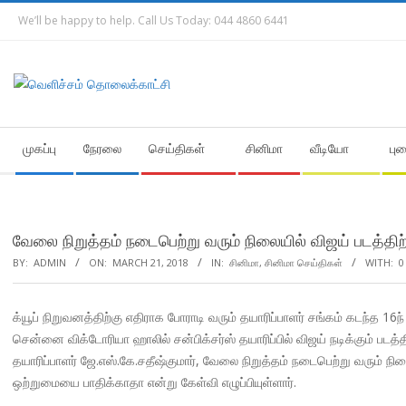
Skip
We’ll be happy to help. Call Us Today: 044 4860 6441
to
content
Secondary
முகப்பு
நேரலை
செய்திகள்
சினிமா
வீடியோ
பு
Navigation
Menu
வேலை நிறுத்தம் நடைபெற்று வரும் நிலையில் விஜய் படத்திற்க
BY:
ADMIN
ON:
MARCH 21, 2018
IN:
சினிமா
,
சினிமா செய்திகள்
WITH:
0
க்யூப் நிறுவனத்திற்கு எதிராக போராடி வரும் தயாரிப்பாளர் சங்கம் கடந்த 16ந
சென்னை விக்டோரியா ஹாலில் சன்பிக்சர்ஸ் தயாரிப்பில் விஜய் நடிக்கும் படத்தின
தயாரிப்பாளர் ஜே.எஸ்.கே.சதீஷ்குமார், வேலை நிறுத்தம் நடைபெற்று வரும் நில
ஒற்றுமையை பாதிக்காதா என்று கேள்வி எழுப்பியுள்ளார்.