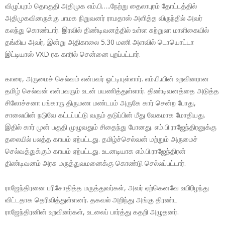
விழுப்புரம் தொகுதி அதிமுக எம்.பி…..நேற்று தைலாபுரம் தோட்டத்தில்
அதிமுகவினருக்கு பாமக நிறுவனர் ராமதாஸ் அளித்த விருந்தில் அவர்
கலந்து கொண்டார். இரவில் திண்டிவனத்தில் உள்ள சுற்றுலா மாளிகையில்
தங்கிய அவர், இன்று அதிகாலை 5.30 மணி அளவில் டொயொட்டா
இட்டியாஸ் VXD ரக காரில் சென்னை புறப்பட்டார்.
காரை, அருமைச் செல்வம் என்பவர் ஓட்டியுள்ளார். எம்.பி.யின் உறவினரான
தமிழ் செல்வன் என்பவரும் உடன் பயணித்துள்ளார். திண்டிவனத்தை அடுத்த
சிலோச்சனா பங்காரு திருமண மண்டபம் அருகே கார் சென்ற போது,
சாலையின் நடுவே கட்டப்பட்டு வரும் தடுப்பின் மீது வேகமாக மோதியது.
இதில் கார் முன் பகுதி முழுவதும் சிதைந்து போனது. எம்.பி.ராஜேந்திரனுக்கு
தலையில் பலத்த காயம் ஏற்பட்டது. தமிழ்ச்செல்வன் மற்றும் அருமைச்
செல்வத்துக்கும் காயம் ஏற்பட்டது. உடனடியாக எம்.பி.ராஜேந்திரன்
திண்டிவனம் அரசு மருத்துவமனைக்கு கொண்டு செல்லப்பட்டார்.
ராஜேந்திரனை பரிசோதித்த மருத்துவர்கள், அவர் ஏற்கெனவே உயிரிழந்து
விட்டதாக தெரிவித்துள்ளனர். தகவல் அறிந்து அங்கு திரண்ட
ராஜேந்திரனின் உறவினர்கள், உடலைப் பார்த்து கதறி அழுதனர்.