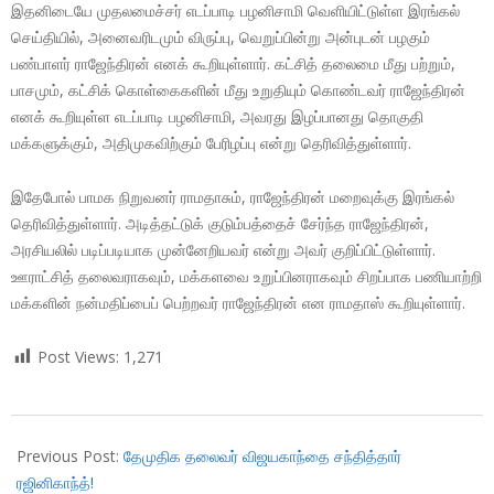
இதனிடையே முதலமைச்சர் எடப்பாடி பழனிசாமி வெளியிட்டுள்ள இரங்கல்
செய்தியில், அனைவரிடமும் விருப்பு, வெறுப்பின்று அன்புடன் பழகும்
பண்பாளர் ராஜேந்திரன் எனக் கூறியுள்ளார். கட்சித் தலைமை மீது பற்றும்,
பாசமும், கட்சிக் கொள்கைகளின் மீது உறுதியும் கொண்டவர் ராஜேந்திரன்
எனக் கூறியுள்ள எடப்பாடி பழனிசாமி, அவரது இழப்பானது தொகுதி
மக்களுக்கும், அதிமுகவிற்கும் பேரிழப்பு என்று தெரிவித்துள்ளார்.
இதேபோல் பாமக நிறுவனர் ராமதாசும், ராஜேந்திரன் மறைவுக்கு இரங்கல்
தெரிவித்துள்ளார். அடித்தட்டுக் குடும்பத்தைச் சேர்ந்த ராஜேந்திரன்,
அரசியலில் படிப்படியாக முன்னேறியவர் என்று அவர் குறிப்பிட்டுள்ளார்.
ஊராட்சித் தலைவராகவும், மக்களவை உறுப்பினராகவும் சிறப்பாக பணியாற்றி
மக்களின் நன்மதிப்பைப் பெற்றவர் ராஜேந்திரன் என ராமதாஸ் கூறியுள்ளார்.
Post Views:
1,271
2019-
02-
Previous Post:
தேமுதிக தலைவர் விஜயகாந்தை சந்தித்தார்
23
ரஜினிகாந்த்!