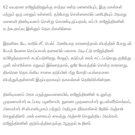
62 வயதான ராஜேந்திரனுக்கு சாந்தா என்ற மனைவியும், இரு மகள்கள்
மற்றும் ஒரு மகனும் உள்ளனர். தற்போது சென்னையில் பணிபுரியும் அவரது
மனைவி திண்டிவனம் சென்று கொண்டிருப்பதால், எம்.பி. ராஜேந்திரனின்
உடற்கூறாய்வு இன்னும் தொடங்கவில்லை.
இதனிடையே, காரில் சீட் பெல்ட் அணியாத காரணத்தால் விபத்தின் போது ஏர்
பேஃக் வேலை செய்யாமல் தலையில் பலமாக அடிபட்டு ராஜேந்திரன்
உயிரிழந்ததாகக் கூறப்படுகிறது. மேலும், தடுப்புச் சுவர் கட்டப்படுவது குறித்து
முன் எச்சரிக்கை எதுவும் இல்லாததால், ஒரே வேகத்தில் சென்ற காரானது,
திடீரென தொடங்கிய சாலை தடுப்பின் மீது மோதி பயங்கரமான
விபத்துக்குள்ளாகி இருப்பதாகவும் தகவல்கள் தெரிவிக்கின்றன.
திண்டிவனம் அரசு மருத்துவமனையில், ராஜேந்திரனின் உடலுக்கு
முதலமைச்சர் எடப்பாடி பழனிசாமி, துணை முதலமைச்சர் ஓ.பன்னீர்செல்வம்,
அமைச்சர் சி.வி.சண்முகம் மற்றும் அதிமுக நிர்வாகிகள் நேரில் அஞ்சலி
செலுத்தினர். மலர் வளையம் வைத்து அஞ்சலி செலுத்திய அவர்கள்,
ராஜேந்திரனின் குடும்பத்தினருக்கு ஆறுதல் கூறினர்.