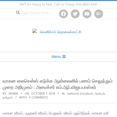
Skip
We’ll be happy to help. Call Us Today: 044 4860 6441
to
Search
facebook
twitter
youtube
google
content
Secondary
Menu
Navigation
Menu
வாகன லைசென்ஸ் எடுக்க ஆன்லைனில் பணம் செலுத்தும்
முறை அறிமுகம் : அமைச்சர் எம்.ஆர்.விஜயபாஸ்கர்
BY:
ADMIN
ON:
OCTOBER 1, 2018
IN:
அண்மைச் செய்திகள்
,
அரசியல்
,
தமிழகம்
WITH:
0 COMMENTS
வாகன உரிமம், பழகுனர் உரிமம், பெறுதல், உரிமம் புதுப்பித்தல், வாகன வரி