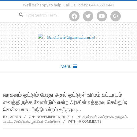
Skip
We’ll be happy to help. Call Us Today: 044 4860 6441
to
Search
facebook
twitter
youtube
google
content
Secondary
Menu
Navigation
Menu
வாகனம் ஓட்டும் போது அசல் ஓட்டுநர் உரிமம் கட்டாயம்
வைத்திருக்க வேண்டும் என்ற அரசின் உத்தரவு செல்லும்;
சென்னை உயர்நீதிமன்றம் உத்தரவு…
BY:
ADMIN
ON:
NOVEMBER 16, 2017
IN:
அண்மைச் செய்திகள்
,
தமிழகம்
,
மாவட்ட செய்திகள்
,
முக்கியச் செய்திகள்
WITH:
0 COMMENTS