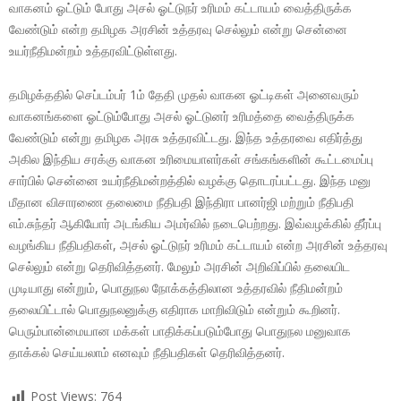
வாகனம் ஓட்டும் போது அசல் ஓட்டுநர் உரிமம் கட்டாயம் வைத்திருக்க
வேண்டும் என்ற தமிழக அரசின் உத்தரவு செல்லும் என்று சென்னை
உயர்நீதிமன்றம் உத்தரவிட்டுள்ளது.
தமிழக்ததில் செப்டம்பர் 1ம் தேதி முதல் வாகன ஓட்டிகள் அனைவரும்
வாகனங்களை ஓட்டும்போது அசல் ஓட்டுனர் உரிமத்தை வைத்திருக்க
வேண்டும் என்று தமிழக அரசு உத்தரவிட்டது. இந்த உத்தரவை எதிர்த்து
அகில இந்திய சரக்கு வாகன உரிமையாளர்கள் சங்கங்களின் கூட்டமைப்பு
சார்பில் சென்னை உயர்நீதிமன்றத்தில் வழக்கு தொடரப்பட்டது. இந்த மனு
மீதான விசாரணை தலைமை நீதிபதி இந்திரா பானர்ஜி மற்றும் நீதிபதி
எம்.சுந்தர் ஆகியோர் அடங்கிய அமர்வில் நடைபெற்றது. இவ்வழக்கில் தீர்ப்பு
வழங்கிய நீதிபதிகள், அசல் ஓட்டுநர் உரிமம் கட்டாயம் என்ற அரசின் உத்தரவு
செல்லும் என்று தெரிவித்தனர். மேலும் அரசின் அறிவிப்பில் தலையிட
முடியாது என்றும், பொதுநல நோக்கத்திலான உத்தரவில் நீதிமன்றம்
தலையிட்டால் பொதுநலனுக்கு எதிராக மாறிவிடும் என்றும் கூறினர்.
பெரும்பான்மையான மக்கள் பாதிக்கப்படும்போது பொதுநல மனுவாக
தாக்கல் செய்யலாம் எனவும் நீதிபதிகள் தெரிவித்தனர்.
Post Views:
764