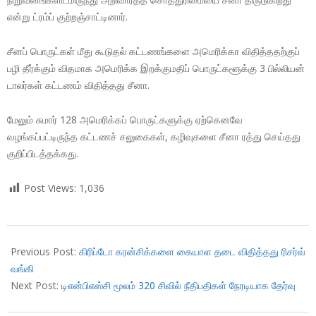
என்று ட்ரம்ப் குற்றஞ்சாட்டினார்.
சீனப் பொருட்கள் மீது கூடுதல் கட்டணங்களை அமெரிக்கா விதித்ததற்குப்
பழி தீர்க்கும் விதமாக அமெரிக்க இறக்குமதிப் பொருட்களூக்கு 3 பில்லியன்
டாலர்கள் கட்டணம் விதித்தது சீனா.
மேலும் சுமார் 128 அமெரிக்கப் பொருட்களுக்கு ஏற்கெனவே
வழங்கப்பட்டிருந்த கட்டணச் சலுகைகள், கழிவுகளை சீனா ரத்து செய்தது
குறிப்பிடத்தக்கது.
Post Views:
1,036
2018-
04-
Previous Post:
கிரிப்டோ கரன்சிக்களை கையாள தடை விதித்தது ரிசர்வ்
06
வங்கி
Next Post:
டிஎன்பிஎஸ்சி மூலம் 320 சிவில் நீதிபதிகள் நேரடியாக தேர்வு