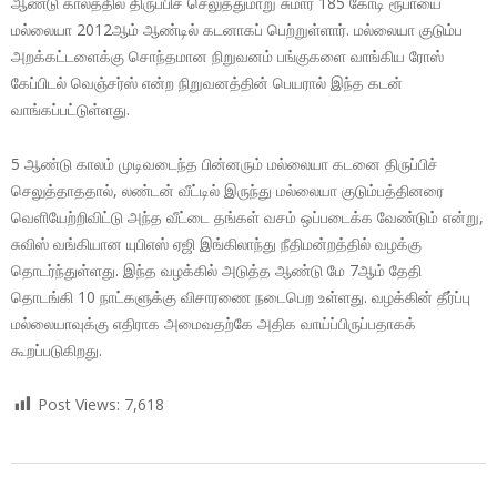
ஆண்டு காலத்தில் திருப்பிச் செலுத்துமாறு சுமார் 185 கோடி ரூபாயை
மல்லையா 2012ஆம் ஆண்டில் கடனாகப் பெற்றுள்ளார். மல்லையா குடும்ப
அறக்கட்டளைக்கு சொந்தமான நிறுவனம் பங்குகளை வாங்கிய ரோஸ்
கேப்பிடல் வெஞ்சர்ஸ் என்ற நிறுவனத்தின் பெயரால் இந்த கடன்
வாங்கப்பட்டுள்ளது.
5 ஆண்டு காலம் முடிவடைந்த பின்னரும் மல்லையா கடனை திருப்பிச்
செலுத்தாததால், லண்டன் வீட்டில் இருந்து மல்லையா குடும்பத்தினரை
வெளியேற்றிவிட்டு அந்த வீட்டை தங்கள் வசம் ஒப்படைக்க வேண்டும் என்று,
சுவிஸ் வங்கியான யுபிஎஸ் ஏஜி இங்கிலாந்து நீதிமன்றத்தில் வழக்கு
தொடர்ந்துள்ளது. இந்த வழக்கில் அடுத்த ஆண்டு மே 7ஆம் தேதி
தொடங்கி 10 நாட்களுக்கு விசாரணை நடைபெற உள்ளது. வழக்கின் தீர்ப்பு
மல்லையாவுக்கு எதிராக அமைவதற்கே அதிக வாய்ப்பிருப்பதாகக்
கூறப்படுகிறது.
Post Views:
7,618
2018-