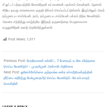
மீ ஓட்டப் பந்தயத்தில் கோவிந்தன் லட்சுமணன் பதக்கம் வென்றார். ஆனால்
சிறிய தவறு காரணமாக தகுதி நீக்கம் செய்யப்பட்டுள்ளார். இருப்பினும் அவர்
நம்முடைய சாம்பியன். நாம், நம்முடைய சாம்பியன் பக்கம் நிற்க வேண்டும்.
அவரை சந்தித்து வாழ்த்திய இந்தத் தருணத்தை பெருமையாக
கருதுகிறேன் எனத் தெரிவித்துள்ளார்.
Post Views:
1,011
2018-
09-
Previous Post:
பேரறிவாளன் உள்ளிட்ட 7 பேரையும் உடனே விடுதலை
06
செய்ய வேண்டும்! – மு.தமிமுன் அன்சாரி அறிக்கை
Next Post:
ஓரினச்சேர்க்கை குற்றமல்ல என்ற உச்சநீதிமன்றத்தின்
தீர்ப்பை எதிர்த்து மேல்முறையீடு செய்ய வேண்டும்- கே.எம்.காதர்
மொகிதீன்
LEAVE A REPLY