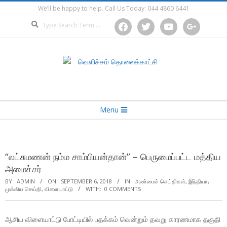
Skip
We’ll be happy to help. Call Us Today: 044 4860 6441
to
Search
facebook
twitter
youtube
google
content
Secondary
Menu
Navigation
Menu
“லட்சுமணன் நம்ம சாம்பியன்தான்” – பெருமைப்பட்ட மத்திய
அமைச்சர்
BY:
ADMIN
ON:
SEPTEMBER 6, 2018
IN:
அண்மைச் செய்திகள்
,
இந்தியா
,
முக்கிய செய்தி
,
விளையாட்டு
WITH:
0 COMMENTS
ஆசிய விளையாட்டு போட்டியில் பதக்கம் வென்றும் தவறு காரணமாக தகுதி