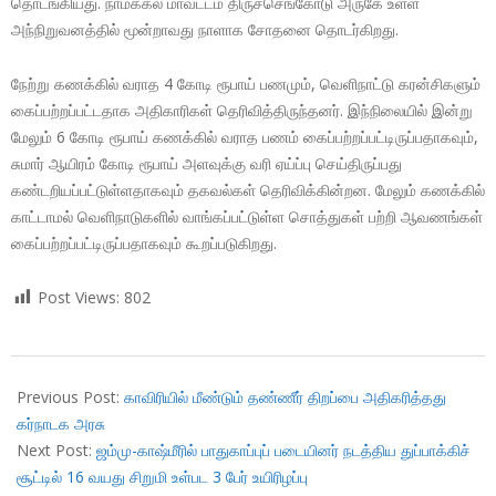
தொடங்கியது. நாமக்கல் மாவட்டம் திருச்செங்கோடு அருகே உள்ள
அந்நிறுவனத்தில் மூன்றாவது நாளாக சோதனை தொடர்கிறது.
நேற்று கணக்கில் வராத 4 கோடி ரூபாய் பணமும், வெளிநாட்டு கரன்சிகளும்
கைப்பற்றப்பட்டதாக அதிகாரிகள் தெரிவித்திருந்தனர். இந்நிலையில் இன்று
மேலும் 6 கோடி ரூபாய் கணக்கில் வராத பணம் கைப்பற்றப்பட்டிருப்பதாகவும்,
சுமார் ஆயிரம் கோடி ரூபாய் அளவுக்கு வரி ஏய்ப்பு செய்திருப்பது
கண்டறியப்பட்டுள்ளதாகவும் தகவல்கள் தெரிவிக்கின்றன. மேலும் கணக்கில்
காட்டாமல் வெளிநாடுகளில் வாங்கப்பட்டுள்ள சொத்துகள் பற்றி ஆவணங்கள்
கைப்பற்றப்பட்டிருப்பதாகவும் கூறப்படுகிறது.
Post Views:
802
2018-
07-
Previous Post:
காவிரியில் மீண்டும் தண்ணீர் திறப்பை அதிகரித்தது
07
கர்நாடக அரசு
Next Post:
ஜம்மு-காஷ்மீரில் பாதுகாப்புப் படையினர் நடத்திய துப்பாக்கிச்
சூட்டில் 16 வயது சிறுமி உள்பட 3 பேர் உயிரிழப்பு