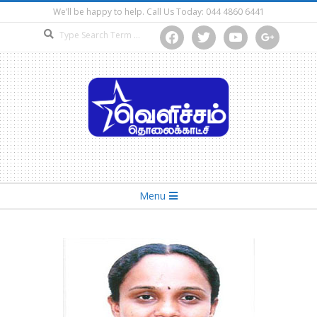
Skip
We’ll be happy to help. Call Us Today: 044 4860 6441
to
Search
facebook
twitter
youtube
google
content
Secondary
Menu
Navigation
Menu