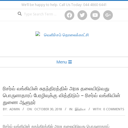
Skip
We’ll be happy to help. Call Us Today: 044 4860 6441
to
Search
facebook
twitter
youtube
google
content
Secondary
Menu
Navigation
Menu
ரிசர்வ் வங்கியின் சுதந்திரத்தில் அரசு தலையிடுவது
பொருளாதாரப் பேரழிவுக்கு வித்திடும் – ரிசர்வ் வங்கியின்
துணை ஆளுநர்
BY:
ADMIN
ON:
OCTOBER 30, 2018
IN:
இந்தியா
WITH:
0 COMMENTS
ரிசர்வ் வங்கியின் சுதந்திரத்தில் அரசு தலையிடுவது பொருளாதாரப்