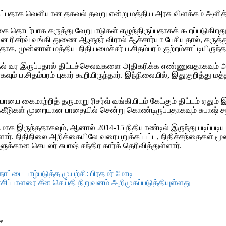
் கேட்பதாக வெளியான தகவல் தவறு என்று மத்திய அரசு விளக்கம் அளித
தொடர்பாக கருத்து வேறுபாடுகள் எழுந்திருப்பதாகக் கூறப்படுகிறது. 
 ரிசர்வ் வங்கி துணை ஆளுநர் விரால் ஆச்சார்யா பேசியதால், கருத்த
ாக, முன்னாள் மத்திய நிதியமைச்சர் ப.சிதம்பரம் குற்றம்சாட்டியிருந்தா
ர்தல் வர இருப்பதால் திட்டச்செலவுகளை அதிகரிக்க எண்ணுவதாகவும் அவர
கவும் ப.சிதம்பரம் புகார் கூறியிருந்தார். இந்நிலையில், இதுகுறித்
ூபாயை கைமாற்றித் தருமாறு ரிசர்வ் வங்கியிடம் கேட்கும் திட்டம் ஏது
ீடுகள் முறையான பாதையில் சென்று கொண்டிருப்பதாகவும் சுபாஷ் சந்தி
மாக இருந்ததாகவும், ஆனால் 2014-15 நிதியாண்டில் இருந்து படிப்படியா
ள்ளார். நிதிநிலை அறிக்கையிலே வரையறுக்கப்பட்ட, நிதிச்சந்தைகள் மூல
கான செயலர் சுபாஷ் சந்திர கார்க் தெரிவித்துள்ளார்.
ாட்டை பாழ்படுத்த முயற்சி: பிரதமர் மோடி
ிப்பாளரை சீன செய்தி நிறுவனம் அறிமுகப்படுத்தியுள்ளது
*