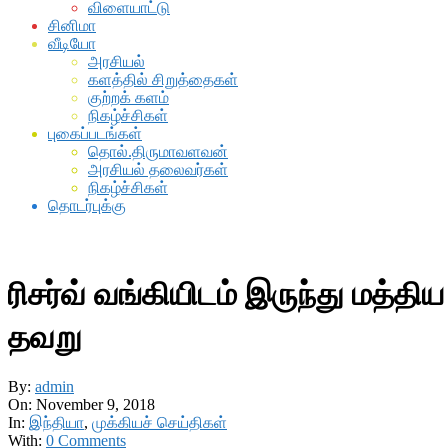
விளையாட்டு
சினிமா
வீடியோ
அரசியல்
களத்தில் சிறுத்தைகள்
குற்றக் களம்
நிகழ்ச்சிகள்
புகைப்படங்கள்
தொல்.திருமாவளவன்
அரசியல் தலைவர்கள்
நிகழ்ச்சிகள்
தொடர்புக்கு
ரிசர்வ் வங்கியிடம் இருந்து மத்
தவறு
By:
admin
On:
November 9, 2018
In:
இந்தியா
,
முக்கியச் செய்திகள்
With:
0 Comments