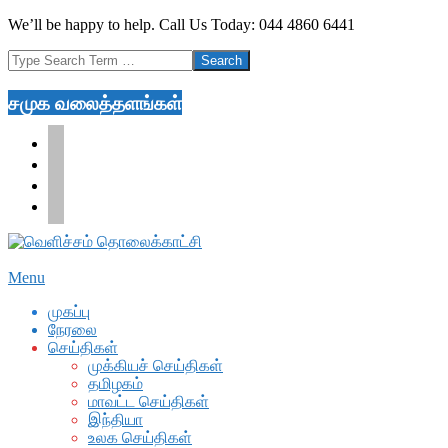
Skip
We’ll be happy to help. Call Us Today: 044 4860 6441
to
Search
content
சமுக வலைத்தளங்கள்
facebook
twitter
youtube
google
Secondary
Menu
Navigation
முகப்பு
Menu
நேரலை
செய்திகள்
முக்கியச் செய்திகள்
தமிழகம்
மாவட்ட செய்திகள்
இந்தியா
உலக செய்திகள்