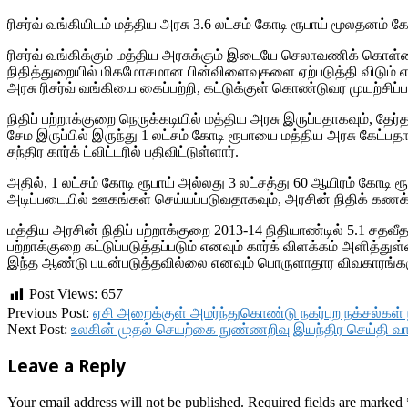
ரிசர்வ் வங்கியிடம் மத்திய அரசு 3.6 லட்சம் கோடி ரூபாய் மூலதனம
ரிசர்வ் வங்கிக்கும் மத்திய அரசுக்கும் இடையே செலாவணிக் கொள்கை 
நிதித்துறையில் மிகமோசமான பின்விளைவுகளை ஏற்படுத்தி விடும் என
அரசு ரிசர்வ் வங்கியை கைப்பற்றி, கட்டுக்குள் கொண்டுவர முயற்சிப்பத
நிதிப் பற்றாக்குறை நெருக்கடியில் மத்திய அரசு இருப்பதாகவும், தே
சேம இருப்பில் இருந்து 1 லட்சம் கோடி ரூபாயை மத்திய அரசு கேட்பதா
சந்திர கார்க் ட்விட்டரில் பதிவிட்டுள்ளார்.
அதில், 1 லட்சம் கோடி ரூபாய் அல்லது 3 லட்சத்து 60 ஆயிரம் கோடி ர
அடிப்படையில் ஊகங்கள் செய்யப்படுவதாகவும், அரசின் நிதிக் கணக்க
மத்திய அரசின் நிதிப் பற்றாக்குறை 2013-14 நிதியாண்டில் 5.1 சதவீத
பற்றாக்குறை கட்டுப்படுத்தப்படும் எனவும் கார்க் விளக்கம் அளித்து
இந்த ஆண்டு பயன்படுத்தவில்லை எனவும் பொருளாதார விவகாரங்களுக்
Post Views:
657
2018-
Previous Post:
ஏசி அறைக்குள் அமர்ந்துகொண்டு நகர்புற நக்சல்கள் ந
11-
Next Post:
உலகின் முதல் செயற்கை நுண்ணறிவு இயந்திர செய்தி வாச
09
Leave a Reply
Your email address will not be published.
Required fields are marked