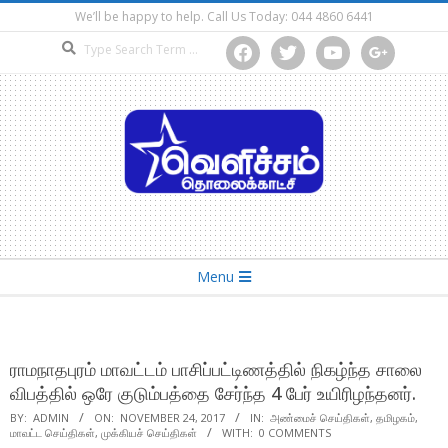
Skip
We’ll be happy to help. Call Us Today: 044 4860 6441
to
Search
facebook
twitter
youtube
google
content
Secondary
Menu
Navigation
Menu
ராமநாதபுரம் மாவட்டம் பாசிப்பட்டிணத்தில் நிகழ்ந்த சாலை
விபத்தில் ஒரே குடும்பத்தை சேர்ந்த 4 பேர் உயிரிழந்தனர்.
BY:
ADMIN
ON:
NOVEMBER 24, 2017
IN:
அண்மைச் செய்திகள்
,
தமிழகம்
,
மாவட்ட செய்திகள்
,
முக்கியச் செய்திகள்
WITH:
0 COMMENTS