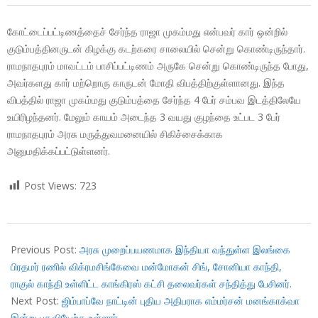
கோட்டைப்பட்டிணத்தைச் சேர்ந்த ராஜா முகம்மது என்பவர் கார் ஒன்றில்
குடும்பத்தினருடன் கிழக்கு கடற்கரை சாலையில் சென்று கொண்டிருந்தார்.
ராமநாதபுரம் மாவட்டம் பாசிப்பட்டிணம் அருகே சென்று கொண்டிருந்த போது,
அவர்களது கார் மற்றொரு காருடன் மோதி விபத்திற்குள்ளானது. இந்த
விபத்தில் ராஜா முகம்மது குடும்பத்தை சேர்ந்த 4 பேர் சம்பவ இடத்திலேயே
உயிரிழந்தனர். மேலும் காயம் அடைந்த 3 வயது குழந்தை உட்பட 3 பேர்
ராமநாதபுரம் அரசு மருத்துவமனையில் சிகிச்சைக்காக
அனுமதிக்கப்பட்டுள்ளனர்.
Post Views:
723
2017-
11-
Previous Post:
அரசு முறைப்பயணமாக இந்தியா வந்துள்ள இலங்கை
24
பிரதமர் ரணில் விக்ரமசிங்கேவை மன்மோகன் சிங், சோனியா காந்தி,
ராகுல் காந்தி உள்ளிட்ட காங்கிரஸ் கட்சி தலைவர்கள் சந்தித்து பேசினர்.
Next Post:
ஜிம்பாப்வே நாட்டின் புதிய அதிபராக எம்மர்சன் மனங்காக்வா
இன்று பதவியேற்க உள்ளார்.