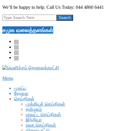
Skip
We’ll be happy to help. Call Us Today: 044 4860 6441
to
Search
content
சமுக வலைத்தளங்கள்
facebook
twitter
youtube
google
Secondary
Menu
Navigation
முகப்பு
Menu
நேரலை
செய்திகள்
முக்கியச் செய்திகள்
தமிழகம்
மாவட்ட செய்திகள்
இந்தியா
உலக செய்திகள்
விளையாட்டு