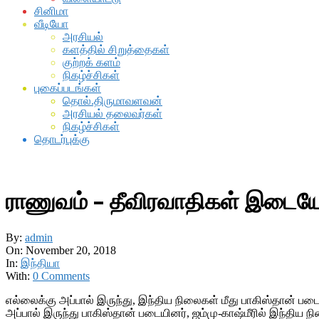
சினிமா
வீடியோ
அரசியல்
களத்தில் சிறுத்தைகள்
குற்றக் களம்
நிகழ்ச்சிகள்
புகைப்படங்கள்
தொல்.திருமாவளவன்
அரசியல் தலைவர்கள்
நிகழ்ச்சிகள்
தொடர்புக்கு
ராணுவம் – தீவிரவாதிகள் இடையே 
By:
admin
On:
November 20, 2018
In:
இந்தியா
With:
0 Comments
எல்லைக்கு அப்பால் இருந்து, இந்திய நிலைகள் மீது பாகிஸ்தான் படை
அப்பால் இருந்து பாகிஸ்தான் படையினர், ஜம்மு-காஷ்மீரில் இந்திய 