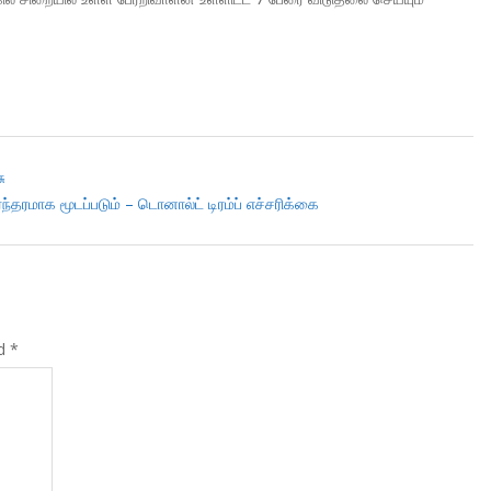
ு
தரமாக மூடப்படும் – டொனால்ட் டிரம்ப் எச்சரிக்கை
ed
*