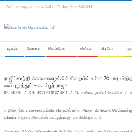
Skip
We’ll be happy to help. Call Us Today: 044 4860 6441
to
content
Secondary
முகப்பு
நேரலை
செய்திகள்
சினிமா
வீடியோ
பு
Navigation
Menu
ராஜீவ்காந்தி கொலைவழக்கில் சிறையில் உள்ள 7பேரை விட
வலியுறுத்தும் – கடம்பூர் ராஜு
BY:
ADMIN
ON:
NOVEMBER 27, 2018
IN:
அரசியல்
,
முக்கியச் செய்திகள்
W
ராஜீவ்காந்தி கொலைவழக்கில் சிறையில் உள்ள 7பேரை விடுதலை செய்வதற்கு 
விளம்பரத்துறை அமைச்சர் கடம்பூர் ராஜு தெரிவித்துள்ளார்.
சென்னையில் செய்தியாளர்களிடம் பேசிய அவர், ராஜீவ்காந்தி கொலைவழக்கில