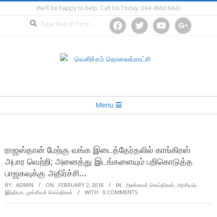
Skip
We’ll be happy to help. Call Us Today: 044 4860 6441
to
Search
facebook
twitter
youtube
google
content
Secondary
Menu
Navigation
Menu
ராஜஸ்தான் மேற்கு வங்க இடைத்தேர்தலில் காங்கிரஸ்
அபார வெற்றி; அனைத்து இடங்களையும் பறிகொடுத்த
பாஜகவுக்கு அதிர்ச்சி…
BY:
ADMIN
ON:
FEBRUARY 2, 2018
IN:
அண்மைச் செய்திகள்
,
அரசியல்
,
இந்தியா
,
முக்கியச் செய்திகள்
WITH:
0 COMMENTS