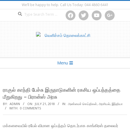
Skip
We’ll be happy to help. Call Us Today: 044 4860 6441
to
Search
facebook
twitter
youtube
google
content
Secondary
Menu
Navigation
Menu
ராகுல் காந்தி பேச்சு இருநாடுகளின் ரகசிய ஒப்பந்தத்தை
மீறுகிறது – பிரான்ஸ் அரசு
BY:
ADMIN
ON:
JULY 21, 2018
IN:
அண்மைச் செய்திகள்
,
அரசியல்
,
இந்தியா
WITH:
0 COMMENTS
மக்களவையில் ரபேல் விமான ஒப்பந்தம் தொடர்பாக காங்கிரஸ் தலைவர்