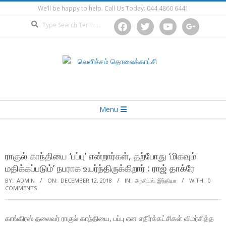
Skip
We’ll be happy to help. Call Us Today: 044 4860 6441
to
Search
facebook
twitter
youtube
google
content
Secondary
Menu
Navigation
Menu
ராகுல் காந்தியை ‘பப்பு’ என்றார்கள், தற்போது ‘மிகவும்
மதிக்கப்படும்’ நபராக உயர்ந்திருக்கிறார் : ராஜ் தாக்ரே
BY:
ADMIN
ON:
DECEMBER 12, 2018
IN:
அரசியல்
,
இந்தியா
WITH:
0
COMMENTS
காங்கிரஸ் தலைவர் ராகுல் காந்தியை, பப்பு என எதிர்க்கட்சிகள் விமர்சித்த