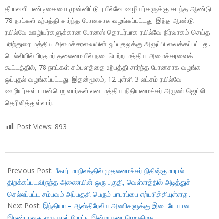
தீபாவளி பண்டிகையை முன்னிட்டு ரயில்வே ஊழியர்களுக்கு கடந்த ஆண்டு
78 நாட்கள் உற்பத்தி சார்ந்த போனசாக வழங்கப்பட்டது. இந்த ஆண்டு
ரயில்வே ஊழியர்களுக்கான போனஸ் தொடர்பாக ரயில்வே நிர்வாகம் செய்த
பரிந்துரை மத்திய அமைச்சரவையின் ஒப்புதலுக்கு அனுப்பி வைக்கப்பட்டது.
டெல்லியில் பிரதமர் தலைமையில் நடைபெற்ற மத்திய அமைச்சரவைக்
கூட்டத்தில், 78 நாட்கள் சம்பளத்தை உற்பத்தி சார்ந்த போனசாக வழங்க
ஒப்புதல் வழங்கப்பட்டது. இதன்மூலம், 12 புள்ளி 3 லட்சம் ரயில்வே
ஊழியர்கள் பயன்பெறுவார்கள் என மத்திய நிதியமைச்சர் அருண் ஜெட்லி
தெரிவித்துள்ளார்.
Post Views:
893
2017-
09-
Previous Post:
பீகார் மாநிலத்தில் முதலமைச்சர் நிதிஷ்குமாரால்
21
திறக்கப்படவிருந்த அணையின் ஒரு பகுதி, வெள்ளத்தில் அடித்துச்
செல்லப்பட்ட சம்பவம் அப்பகுதி பெரும் பரபரப்பை ஏற்படுத்தியுள்ளது.
Next Post:
இந்தியா – ஆஸ்திரேலிய அணிகளுக்கு இடையேயான
இரண்டாவது ஒரு நாள் போட்டி இன்று நடைபெறுகிறது