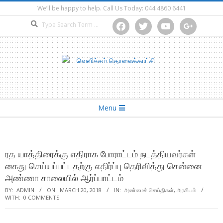
Skip
We’ll be happy to help. Call Us Today: 044 4860 6441
to
Search
facebook
twitter
youtube
google
content
Secondary
Menu
Navigation
Menu
ரத யாத்திரைக்கு எதிராக போராட்டம் நடத்தியவர்கள்
கைது செய்யப்பட்டதற்கு எதிர்ப்பு தெரிவித்து சென்னை
அண்ணா சாலையில் ஆர்ப்பாட்டம்
BY:
ADMIN
ON:
MARCH 20, 2018
IN:
அண்மைச் செய்திகள்
,
அரசியல்
WITH:
0 COMMENTS