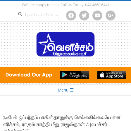
Skip
We’ll be happy to help. Call Us Today: 044 4860 6441
to
Search
facebook
twitter
youtube
google
content
Secondary
Menu
Navigation
Menu
ரஃபேல் ஒப்பந்தம் பாகிஸ்தானுக்கு செல்லவில்லையே என
எரிச்சல், ராகுல் காந்தி மீது ராஜஸ்தான் அமைச்சர்