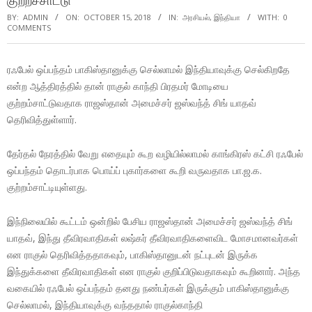
குற்றச்சாட்டு
BY:
ADMIN
ON:
OCTOBER 15, 2018
IN:
அரசியல்
,
இந்தியா
WITH:
0
COMMENTS
ரஃபேல் ஒப்பந்தம் பாகிஸ்தானுக்கு செல்லாமல் இந்தியாவுக்கு செல்கிறதே
என்ற ஆத்திரத்தில் தான் ராகுல் காந்தி பிரதமர் மோடியை
குற்றம்சாட்டுவதாக ராஜஸ்தான் அமைச்சர் ஜஸ்வந்த் சிங் யாதவ்
தெரிவித்துள்ளார்.
தேர்தல் நேரத்தில் வேறு எதையும் கூற வழியில்லாமல் காங்கிரஸ் கட்சி ரஃபேல்
ஒப்பந்தம் தொடர்பாக பொய்ப் புகார்களை கூறி வருவதாக பா.ஜ.க.
குற்றம்சாட்டியுள்ளது.
இந்நிலையில் கூட்டம் ஒன்றில் பேசிய ராஜஸ்தான் அமைச்சர் ஜஸ்வந்த் சிங்
யாதவ், இந்து தீவிரவாதிகள் லஷ்கர் தீவிரவாதிகளைவிட மோசமானவர்கள்
என ராகுல் தெரிவித்ததாகவும், பாகிஸ்தானுடன் நட்புடன் இருக்க
இந்துக்களை தீவிரவாதிகள் என ராகுல் குறிப்பிடுவதாகவும் கூறினார். அந்த
வகையில் ரஃபேல் ஒப்பந்தம் தனது நண்பர்கள் இருக்கும் பாகிஸ்தானுக்கு
செல்லாமல், இந்தியாவுக்கு வந்ததால் ராகுல்காந்தி