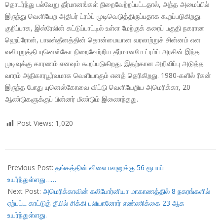
தொடர்ந்து பல்வேறு தீர்மானங்கள் நிறைவேற்றப்பட்டதால், அந்த அமைப்பில்
இருந்து வெளியேற அதிபர் ட்ரம்ப் முடிவெடுத்திருப்பதாக கூறப்படுகிறது.
குறிப்பாக, இஸ்ரேலின் கட்டுப்பாட்டில் உள்ள மேற்குக் கரைப் பகுதி நகரான
ஹெப்ரோன், பாலஸ்தீனத்தின் தொன்மையான வரலாற்றுச் சின்னம் என
வலியுறுத்தி யுனெஸ்கோ நிறைவேற்றிய தீர்மானமே ட்ரம்ப் அரசின் இந்த
முடிவுக்கு காரணம் எனவும் கூறப்படுகிறது. இதற்கான அறிவிப்பு அடுத்த
வாரம் அதிகாரபூர்வமாக வெளியாகும் எனத் தெரிகிறது. 1980-களில் ரீகன்
இருந்த போது யுனெஸ்கோவை விட்டு வெளியேறிய அமெரிக்கா, 20
ஆண்டுகளுக்குப் பின்னர் மீண்டும் இணைந்தது.
Post Views:
1,020
2017-
10-
Previous Post:
தங்கத்தின் விலை பவுனுக்கு 56 ரூபாய்
13
உயர்ந்துள்ளது……
Next Post:
அமெரிக்காவின் கலிபோர்னியா மாகாணத்தில் 8 நகரங்களில்
ஏற்பட்ட காட்டுத் தீயில் சிக்கி பலியானோர் எண்ணிக்கை 23 ஆக
உயர்ந்துள்ளது.