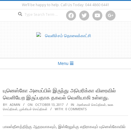
Skip
We’ll be happy to help. Call Us Today: 044 4860 6441
to
Search
facebook
twitter
youtube
google
content
Secondary
Menu
Navigation
Menu
யுனெஸ்கோ அமைப்பில் இருந்து அமெரிக்கா விரைவில்
வெளியேற இருப்பதாக தகவல் வெளியாகி உள்ளது.
BY:
ADMIN
ON:
OCTOBER 13, 2017
IN:
அண்மைச் செய்திகள்
,
உலக
செய்திகள்
,
முக்கியச் செய்திகள்
WITH:
0 COMMENTS
பாலஸ்தீனத்திற்கு ஆதரவாகவும், இஸ்ரேலுக்கு எதிராகவும் யுனெஸ்கோவில்