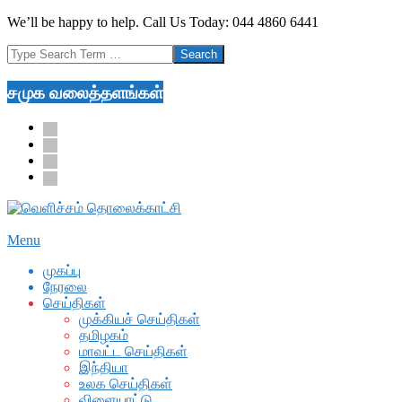
Skip
We’ll be happy to help. Call Us Today: 044 4860 6441
to
Search
content
சமுக வலைத்தளங்கள்
facebook
twitter
youtube
google
Secondary
Menu
Navigation
முகப்பு
Menu
நேரலை
செய்திகள்
முக்கியச் செய்திகள்
தமிழகம்
மாவட்ட செய்திகள்
இந்தியா
உலக செய்திகள்
விளையாட்டு