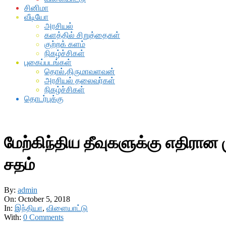
சினிமா
வீடியோ
அரசியல்
களத்தில் சிறுத்தைகள்
குற்றக் களம்
நிகழ்ச்சிகள்
புகைப்படங்கள்
தொல்.திருமாவளவன்
அரசியல் தலைவர்கள்
நிகழ்ச்சிகள்
தொடர்புக்கு
மேற்கிந்திய தீவுகளுக்கு எதிரான
சதம்
By:
admin
On:
October 5, 2018
In:
இந்தியா
,
விளையாட்டு
With:
0 Comments