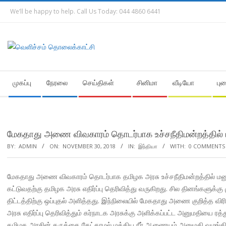
Skip
We’ll be happy to help. Call Us Today: 044 4860 6441
to
content
Secondary
முகப்பு
நேரலை
செய்திகள்
சினிமா
வீடியோ
பு
Navigation
Menu
மேகதாது அணை விவகாரம் தொடர்பாக உச்சநீதிமன்றத்தில் 
BY:
ADMIN
ON:
NOVEMBER 30, 2018
IN:
இந்தியா
WITH:
0 COMMENTS
மேகதாது அணை விவகாரம் தொடர்பாக தமிழக அரசு உச்சநீதிமன்றத்தில் மனு
கட்டுவதற்கு தமிழக அரசு எதிர்ப்பு தெரிவித்து வருகிறது. சில தினங்கள
திட்டத்திற்கு ஒப்புதல் அளித்தது. இந்நிலையில் மேகதாது அணை குறித்த வ
அரசு எதிர்ப்பு தெரிவித்தும் கர்நாடக அரசுக்கு அளிக்கப்பட்ட அனுமதியை ரத
தமிழக அரசின் கருத்தை கேட்காமல் மத்திய நீர் ஆணையம் அனுமதி வழங்கியுள