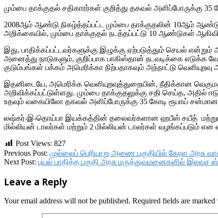
மும்பை தாக்குதல் சதிகாரர்கள் குறித்து தகவல் அளிப்போருக்கு 35 க
2008ஆம் ஆண்டு நிகழ்த்தப்பட்ட மும்பை தாக்குதலின் 10ஆம் ஆண்டு
அறிக்கையில், மும்பை தாக்குதல் நடத்தப்பட்டு 10 ஆண்டுகள் ஆகிவிட்ட
இது, பாதிக்கப்பட்டவர்களுக்கு இழுக்கு ஏற்படுத்தும் செயல் என்றும
அனைத்து நாடுகளும், குறிப்பாக பாகிஸ்தான் நடவடிக்கை எடுக்க வேண
குடும்பங்கள் பக்கம் அமெரிக்கா நிற்பதாகவும் அந்நாட்டு வெளியுறவு 
இதனிடையே, அமெரிக்க வெளியுறவுத்துறையின், நீதிக்கான வெகுமதிகள் 
அறிவிக்கப்பட்டுள்ளது. மும்பை தாக்குதலுக்கு சதி செய்த, அதில் ஈ
உதவும் வகையிலோ தகவல் அளிப்போருக்கு 35 கோடி ரூபாய் சன்மானமா
லஷ்கர்-இ-தொய்பா இயக்கத்தின் தலைவர்களான ஹபீஸ் சயீத் மற்றும
மில்லியன் டாலர்கள் மற்றும் 2 மில்லியன் டாலர்கள் வழங்கப்படும் 
Post Views:
827
2018-
Previous Post:
முல்லைப் பெரியாறு அணை பகுதியில் கேரள அரசு வாகன
11-
Next Post:
புயல் பாதித்த பகுதி அரசு மருத்துவமனைகளில் இலவச ஸ
26
Leave a Reply
Your email address will not be published.
Required fields are marked