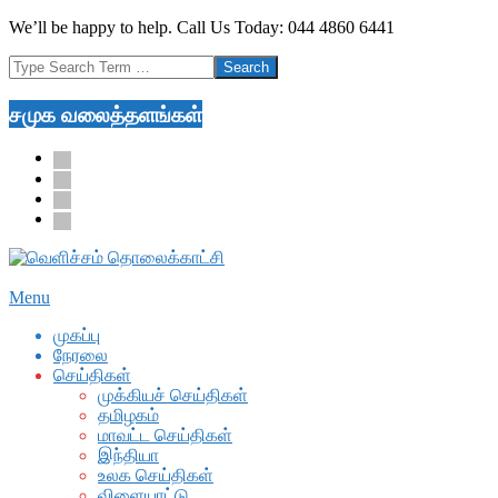
Skip
We’ll be happy to help. Call Us Today: 044 4860 6441
to
Search
content
சமுக வலைத்தளங்கள்
facebook
twitter
youtube
google
Secondary
Menu
Navigation
முகப்பு
Menu
நேரலை
செய்திகள்
முக்கியச் செய்திகள்
தமிழகம்
மாவட்ட செய்திகள்
இந்தியா
உலக செய்திகள்
விளையாட்டு