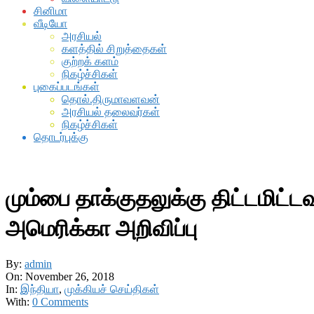
சினிமா
வீடியோ
அரசியல்
களத்தில் சிறுத்தைகள்
குற்றக் களம்
நிகழ்ச்சிகள்
புகைப்படங்கள்
தொல்.திருமாவளவன்
அரசியல் தலைவர்கள்
நிகழ்ச்சிகள்
தொடர்புக்கு
மும்பை தாக்குதலுக்கு திட்டமிட்ட
அமெரிக்கா அறிவிப்பு
By:
admin
On:
November 26, 2018
In:
இந்தியா
,
முக்கியச் செய்திகள்
With:
0 Comments