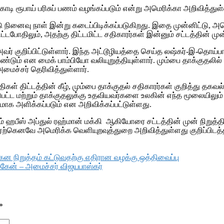
ோடி ரூபாய் பரிசுப் பணம் வழங்கப்படும் என்று அமெரிக்கா அறிவித்துள
 நினைவு நாள் இன்று கடைப்பிடிக்கப்படுகிறது. இதை முன்னிட்டு, அ
போதிலும், அதற்கு திட்டமிட்ட சதிகாரர்கள் இன்னும் சட்டத்தின் முன் ந
் அவர் குறிப்பிட்டுள்ளார். இந்த அட்டூழியத்தை செய்த லஷ்கர்-இ-தொய
்டும் என மைக் பாம்பியோ வலியுறுத்தியுள்ளார். மும்பை தாக்குதலில்
அமைச்சர் தெரிவித்துள்ளார்.
திட்டத்தின் கீழ், மும்பை தாக்குதல் சதிகாரர்கள் குறித்து தகவல் 
டுபட்ட மற்றும் தாக்குதலுக்கு உதவியவர்களை உலகின் எந்த மூலையிலும
க அளிக்கப்படும் என அறிவிக்கப்பட்டுள்ளது.
் ஹபீஸ் அப்துல் ரஹ்மான் மக்கி ஆகியோரை சட்டத்தின் முன் நிறு
என ஏற்கெனவே அமெரிக்க வெளியுறவுத்துறை அறிவித்துள்ளது குறிப்பிடத்
 நிறுத்தம் கட்டுவதற்கு எதிரான வழக்கு ஒத்திவைப்பு
்கேன் – அமைச்சர் விஜயபாஸ்கர்
*