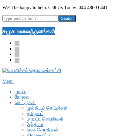
Skip
We’ll be happy to help. Call Us Today: 044 4860 6441
to
Search
content
சமுக வலைத்தளங்கள்
facebook
twitter
youtube
google
Secondary
Menu
Navigation
முகப்பு
Menu
நேரலை
செய்திகள்
முக்கியச் செய்திகள்
தமிழகம்
மாவட்ட செய்திகள்
இந்தியா
உலக செய்திகள்
விளையாட்டு