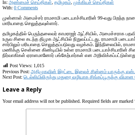
In:
அண்மைச் செய்திகள்
,
தமிழகம்
,
முக்கியச் செய்திகள்
With:
0 Comments
முன்னாள் அமைச்சர் ராமசாமி படையாச்சியாரின் 99-வது பிறந்த 
மாரியாதை செலுத்தவுள்ளார்.
தமிழகத்தில் பெருந்தலைவர் காமராஜர் ஆட்சியில், அமைச்சராக பதவ
உருவ சிலை கடந்த திமுக ஆட்சியில் நிறுவப்பட்டது. ராமசாமி படையா
சார்பிலும் மரியாதை செலுத்தப்படுவது வழக்கம். இந்நிலையில், ரா
மணிக்கு சென்னை கிண்டியில் உள்ள ராமசாமி படையாச்சியாரின் சிலை
நிர்வாகிகள் ஏராளமானோர் பங்கேற்பார்கள் என அறிவிக்கப்பட்டுள்ளத
Post Views:
1,015
2017-
Previous Post:
அதிமுகவின் இரட்டை இலைச் சின்னம் யாருக்கு என்ப
09-
Next Post:
டெல்லியிலிருந்து மதுரை வழியாக சிங்கப்பூருக்கு வி
16
Leave a Reply
Your email address will not be published.
Required fields are marked