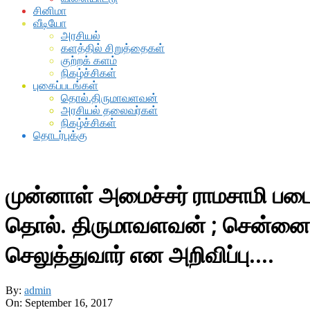
சினிமா
வீடியோ
அரசியல்
களத்தில் சிறுத்தைகள்
குற்றக் களம்
நிகழ்ச்சிகள்
புகைப்படங்கள்
தொல்.திருமாவளவன்
அரசியல் தலைவர்கள்
நிகழ்ச்சிகள்
தொடர்புக்கு
முன்னாள் அமைச்சர் ராமசாமி படைய
தொல். திருமாவளவன் ; சென்னை கி
செலுத்துவார் என அறிவிப்பு….
By:
admin
On:
September 16, 2017