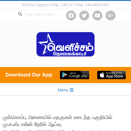
Skip
We’ll be happy to help. Call Us Today: 044 4860 6441
to
Search
facebook
twitter
youtube
google
content
Secondary
Menu
Navigation
Menu
முக்கொம்பு அணையில் மதகுகள் உடைந்த பகுதியில்
மு.க.ஸ்டாலின் நேரில் ஆய்வு