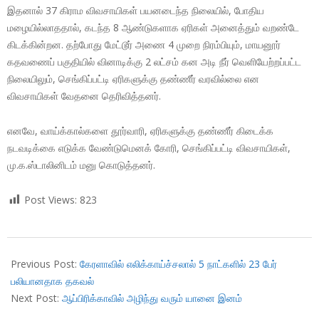
இதனால் 37 கிராம விவசாயிகள் பயனடைந்த நிலையில், போதிய
மழையில்லாததால், கடந்த 8 ஆண்டுகளாக ஏரிகள் அனைத்தும் வறண்டே
கிடக்கின்றன. தற்போது மேட்டூர் அணை 4 முறை நிரம்பியும், மாயனூர்
கதவணைப் பகுதியில் வினாடிக்கு 2 லட்சம் கன அடி நீர் வெளியேற்றப்பட்ட
நிலையிலும், செங்கிப்பட்டி ஏரிகளுக்கு தண்ணீர் வரவில்லை என
விவசாயிகள் வேதனை தெரிவித்தனர்.
எனவே, வாய்க்கால்களை தூர்வாரி, ஏரிகளுக்கு தண்ணீர் கிடைக்க
நடவடிக்கை எடுக்க வேண்டுமெனக் கோரி, செங்கிப்பட்டி விவசாயிகள்,
மு.க.ஸ்டாலினிடம் மனு கொடுத்தனர்.
Post Views:
823
2018-
09-
Previous Post:
கேரளாவில் எலிக்காய்ச்சலால் 5 நாட்களில் 23 பேர்
03
பலியானதாக தகவல்
Next Post:
ஆப்பிரிக்காவில் அழிந்து வரும் யானை இனம்