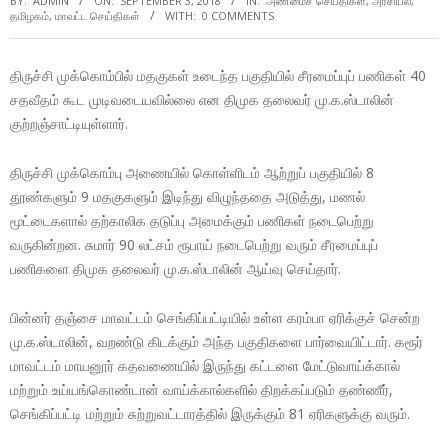
BY:
ADMIN
ON:
SEPTEMBER 3, 2018
IN:
அண்மைச் செய்திகள்
,
அரசியல்
,
தமிழகம்
,
மாவட்ட செய்திகள்
WITH:
0 COMMENTS
திருச்சி முக்கொம்பில் மதகுகள் உடைந்த பகுதியில் சீரமைப்புப் பணிகள் 40
சதவீதம் கூட முடிவடையவில்லை என திமுக தலைவர் மு.க.ஸ்டாலின்
குற்றஞ்சாட்டியுள்ளார்.
திருச்சி முக்கொம்பு அணையில் கொள்ளிடம் ஆற்றுப் பகுதியில் 8
தூண்களும் 9 மதகுகளும் இடிந்து விழுந்ததை அடுத்து, மணல்
மூட்டைகளால் தற்காலிக தடுப்பு அமைக்கும் பணிகள் நடைபெற்று
வருகின்றன. சுமார் 90 லட்சம் ரூபாய் நடைபெற்று வரும் சீரமைப்புப்
பணிகளை திமுக தலைவர் மு.க.ஸ்டாலின் ஆய்வு செய்தார்.
பின்னர் தஞ்சை மாவட்டம் செங்கிப்பட்டியில் உள்ள கரம்பா ஏரிக்குச் சென்ற
மு.க.ஸ்டாலின், வறண்டு கிடக்கும் அந்த பகுதிகளை பார்வையிட்டார். கரூர்
மாவட்டம் மாயனூர் கதவணையில் இருந்து கட்டளை மேட்டுவாய்க்கால்
மற்றும் உய்யங்கொண்டான் வாய்க்கால்களில் திறக்கப்படும் தண்ணீர்,
செங்கிப்பட்டி மற்றும் சுற்றுவட்டாரத்தில் இருக்கும் 81 ஏரிகளுக்கு வரும்.