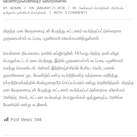
வேண்டுமெனவும் கோரிக்கை
BY:
ADMIN
ON:
JANUARY 21, 2018
IN:
அண்மைச் செய்திகள்
,
அரசியல்
,
தமிழகம்
,
முக்கியச் செய்திகள்
WITH:
0 COMMENTS
மிகுந்த மன வேதனையுடன் பேருந்து கட்டணம் உயர்த்தப்பட்டுள்ளதாக
முதலமைச்சர் எடப்பாடி பழனிசாமி விளக்கமளித்துள்ளார்.
சென்னை தியாகராய நகரில் எம்ஜிஆரின் 101வது பிறந்த நாள் விழா
பொதுக்கூட்டம் நடைபெற்றது. இதில் முதலமைச்சர் எடப்பாடி பழனிசாமி
கலந்து கொண்டார். பின்னர் இந்நிகழ்ச்சியில் பேசிய அவர், மணல்
குவாரிகளை மூட வேண்டும் என்ற உயர்நீதிமன்ற உத்தரவை எதிர்த்து
உச்சநீதிமன்றத்தில் மேல்முறையீடு செய்யப்படும் என்று தெரிவித்தார். மிகுந்த
மன வேதனையுடன் பேருந்து கட்டணம் உயர்த்தப்பட்டுள்ளதாக விளக்கம்
அளித்த அவர், கட்டண உயர்வுக்கு பொதுமக்கள் ஒத்துழைப்பு அளிக்க
வேண்டும் என்று கூறினார்.
Post Views:
568