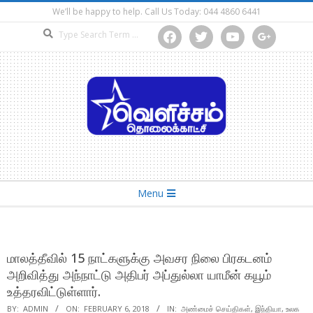
Skip
We’ll be happy to help. Call Us Today: 044 4860 6441
to
Search
facebook
twitter
youtube
google
content
Secondary
Menu
Navigation
Menu
மாலத்தீவில் 15 நாட்களுக்கு அவசர நிலை பிரகடனம்
அறிவித்து அந்நாட்டு அதிபர் அப்துல்லா யாமீன் கயூம்
உத்தரவிட்டுள்ளார்.
BY:
ADMIN
ON:
FEBRUARY 6, 2018
IN:
அண்மைச் செய்திகள்
,
இந்தியா
,
உலக