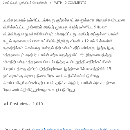
செய்திகள்
,
முக்கியச் செய்திகள்
WITH:
0 COMMENTS
பயங்கரவாதம் உள்ளிட்ட பல்வேறு குற்றச்சாட்டுகளுக்காக சிறைத்தண்டனை
விதிக்கப்பட்ட முன்னாள் அதிபர் முகமது நஷீத் உள்ளிட்ட 9 பேரை
விடுவிக்குமாறு உச்சநீதிமன்றம் உத்தரவிட்டது. அதிபர் அப்துல்லா யாமீன்
கயூம் தலைமையிலான கட்சியில் இருந்து விலகிய 12 எம்.பி.க்களின்
தகுதிநீக்கம் செல்லாது என்றும் நீதிமன்றம் தீர்ப்பளித்தது. இந்த இரு
உத்தரவையும் அதிபர் யாமின் ஏற்க மறுத்துவிட்டார். இதனையடுத்து
உச்சநீதிமன்ற உத்தரவை செயல்படுத்த வலியுறுத்தி எதிர்க்கட்சிகள்
போராட்டத்தை தீவிரப்படுத்தியுள்ளன. இந்நிலையில் மாலத்தீவில் 15
நாட்களுக்கு அவசர நிலை பிரகடனம் அறிவிக்கப்பட்டுள்ளது.
அசம்பாவிதங்கங்கள் ஏற்படாமல் தடுக்க அதிபர் யாமின் அவசர நிலை
பிரகடனம் அறிவித்துள்ளதாக கூறப்படுகிறது.
Post Views:
1,010
2018-
02-
Previous Post:
கொளத்தூர் நகைக்கடை கொள்ளை வழக்கில் கைது