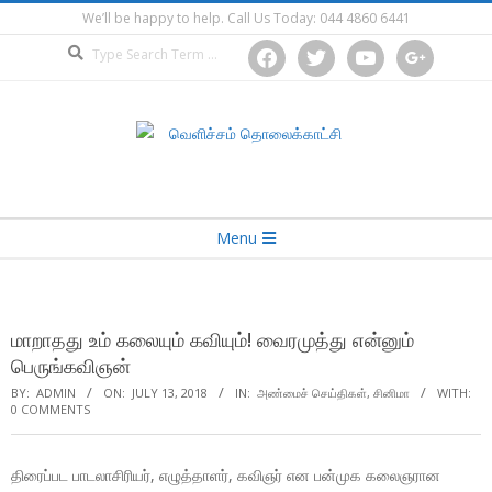
Skip
We’ll be happy to help. Call Us Today: 044 4860 6441
to
Search
facebook
twitter
youtube
google
content
Secondary
Menu
Navigation
Menu
மாறாதது உம் கலையும் கவியும்! வைரமுத்து என்னும்
பெருங்கவிஞன்
BY:
ADMIN
ON:
JULY 13, 2018
IN:
அண்மைச் செய்திகள்
,
சினிமா
WITH:
0 COMMENTS
திரைப்பட பாடலாசிரியர், எழுத்தாளர், கவிஞர் என பன்முக கலைஞரான