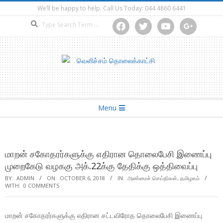
Skip
We’ll be happy to help. Call Us Today: 044 4860 6441
to
Search
facebook
twitter
youtube
google
content
Secondary
Menu
Navigation
Menu
மாறன் சகோதரர்களுக்கு எதிரான தொலைபேசி இணைப்பு
முறைகேடு வழககு அக்.22க்கு தேதிக்கு ஒத்திவைப்பு
BY:
ADMIN
ON:
OCTOBER 6, 2018
IN:
அண்மைச் செய்திகள்
,
தமிழகம்
WITH:
0 COMMENTS
மாறன் சகோதரர்களுக்கு எதிரான சட்டவிரோத தொலைபேசி இணைப்பு