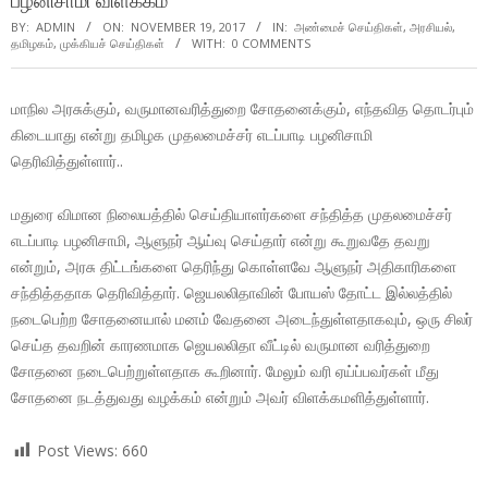
பழனிசாமி விளக்கம்
BY:
ADMIN
ON:
NOVEMBER 19, 2017
IN:
அண்மைச் செய்திகள்
,
அரசியல்
,
தமிழகம்
,
முக்கியச் செய்திகள்
WITH:
0 COMMENTS
மாநில அரசுக்கும், வருமானவரித்துறை சோதனைக்கும், எந்தவித தொடர்பும்
கிடையாது என்று தமிழக முதலமைச்சர் எடப்பாடி பழனிசாமி
தெரிவித்துள்ளார்..
மதுரை விமான நிலையத்தில் செய்தியாளர்களை சந்தித்த முதலமைச்சர்
எடப்பாடி பழனிசாமி, ஆளுநர் ஆய்வு செய்தார் என்று கூறுவதே தவறு
என்றும், அரசு திட்டங்களை தெரிந்து கொள்ளவே ஆளுநர் அதிகாரிகளை
சந்தித்ததாக தெரிவித்தார். ஜெயலலிதாவின் போயஸ் தோட்ட இல்லத்தில்
நடைபெற்ற சோதனையால் மனம் வேதனை அடைந்துள்ளதாகவும், ஒரு சிலர்
செய்த தவறின் காரணமாக ஜெயலலிதா வீட்டில் வருமான வரித்துறை
சோதனை நடைபெற்றுள்ளதாக கூறினார். மேலும் வரி ஏய்ப்பவர்கள் மீது
சோதனை நடத்துவது வழக்கம் என்றும் அவர் விளக்கமளித்துள்ளார்.
Post Views:
660