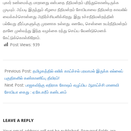
புகார் உண்மைக்கு மாறானது என்பதை நீதிமன்றம் புரிந்துகொண்டிருக்க
முடியும். அப்படி இருந்தும் கீழமை நீதிமன்றம் சோபியாவை நீதிமன்ற காவலில்
வைக்கச்சொன்னது அதிர்ச்சியளிக்கிறது. இது உச்சநீதிமன்றத்தின்
பல்வேறு தீர்ப்புகளுக்கு முரணாக உள்ளது. எனவே, சென்னை உயர்நீதிமன்றம்
தானே முன்வந்து இந்த வழக்கை ரத்து செய்ய வேண்டுமெனக்
கேட்டுக்கொள்கிறோம்.
Post Views:
939
2018-
09-
Previous Post:
தமிழகத்தில் எலிக் காய்ச்சல் பரவாமல் இருக்க எல்லைப்
04
பகுதிகளில் கண்காணிப்பு தீவிரம்!
Next Post:
பாஜகவிற்கு எதிராக கோஷம் எழுப்பிய ஆராய்ச்சி மாணவி
சோபியா கைது : ஏ.கே.கரீம் கண்டனம்
LEAVE A REPLY
Your email address will not be published.
Required fields are