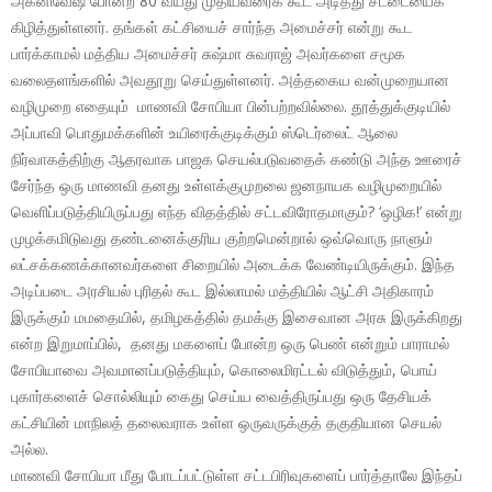
அக்னிவேஷ் போன்ற 80 வயது முதியவரைக் கூட அடித்து சட்டையைக்
கிழித்துள்ளனர். தங்கள் கட்சியைச் சார்ந்த அமைச்சர் என்று கூட
பார்க்காமல் மத்திய அமைச்சர் சுஷ்மா சுவராஜ் அவர்களை சமூக
வலைதளங்களில் அவதூறு செய்துள்ளனர். அத்தகைய வன்முறையான
வழிமுறை எதையும் மாணவி சோபியா பின்பற்றவில்லை. தூத்துக்குடியில்
அப்பாவி பொதுமக்களின் உயிரைக்குடிக்கும் ஸ்டெர்லைட் ஆலை
நிர்வாகத்திற்கு ஆதரவாக பாஜக செயல்படுவதைக் கண்டு அந்த ஊரைச்
சேர்ந்த ஒரு மாணவி தனது உள்ளக்குமுறலை ஜனநாயக வழிமுறையில்
வெளிப்படுத்தியிருப்பது எந்த விதத்தில் சட்டவிரோதமாகும்? ‘ஒழிக!’ என்று
முழக்கமிடுவது தண்டனைக்குரிய குற்றமென்றால் ஒவ்வொரு நாளும்
லட்சக்கணக்கானவர்களை சிறையில் அடைக்க வேண்டியிருக்கும். இந்த
அடிப்படை அரசியல் புரிதல் கூட இல்லாமல் மத்தியில் ஆட்சி அதிகாரம்
இருக்கும் மமதையில், தமிழகத்தில் தமக்கு இசைவான அரசு இருக்கிறது
என்ற இறுமாப்பில், தனது மகளைப் போன்ற ஒரு பெண் என்றும் பாராமல்
சோபியாவை அவமானப்படுத்தியும், கொலைமிரட்டல் விடுத்தும், பொய்
புகார்களைச் சொல்லியும் கைது செய்ய வைத்திருப்பது ஒரு தேசியக்
கட்சியின் மாநிலத் தலைவராக உள்ள ஒருவருக்குத் தகுதியான செயல்
அல்ல.
மாணவி சோபியா மீது போடப்பட்டுள்ள சட்டபிரிவுகளைப் பார்த்தாலே இந்தப்