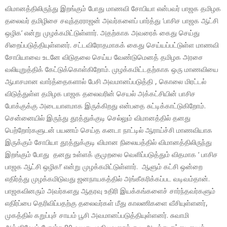
விமானத்திலிருந்து இறங்கும் போது மாணவி சோபியா என்பவர் பாஜக தமிழக
தலைவர் தமிழிசை சவுந்தரராஜன் அவர்களைப் பார்த்து ‘பாசிச பாஜக ஆட்சி
ஒழிக’ என்று முழக்கமிட்டுள்ளார். அதற்காக அவரைக் கைது செய்து
சிறைப்படுத்தியுள்ளனர். சட்டவிரோதமாகக் கைது செய்யப்பட்டுள்ள மாணவி
சோபியாவை உடனே விடுதலை செய்ய வேண்டுமெனத் தமிழக அரசை
வலியுறுத்திக் கேட்டுக்கொள்கிறோம். முழக்கமிட்டதற்காக ஒரு மாணவியை
ஆபாசமான வார்த்தைகளால் பேசி அவமானப்படுத்தி , கொலை மிரட்டல்
விடுத்துள்ள தமிழக பாஜக தலைவரின் செயல் அக்கட்சியின் பாசிச
போக்குக்கு அடையாளமாக இருக்கிறது என்பதை சுட்டிக்காட்டுகிறோம்.
சென்னையில் இருந்து தூத்துக்குடி செல்லும் விமானத்தில் தனது
பெற்றோர்களுடன் பயணம் செய்த கனடா நாட்டில் ஆராய்ச்சி மாணவியாக
இருக்கும் சோபியா தூத்துக்குடி விமான நிலையத்தில் விமானத்திலிருந்து
இறங்கும் போது தனது உள்ளக் குமுறலை வெளிப்படுத்தும் விதமாக ‘ பாசிச
பாஜக ஆட்சி ஒழிக!’ என்று முழக்கமிட்டுள்ளார். ஆளும் கட்சி ஒன்றை
எதிர்த்து முழக்கமிடுவது ஜனநாயகத்தில் அங்கீகரிக்கப்பட வடிவம்தான்.
பாஜகவினரும் அவர்களது ஆதரவு உதிரி இயக்கங்களைச் சார்ந்தவர்களும்
எதிர்ப்பை தெரிவிப்பதற்கு தலைவர்கள் மீது காலணிகளை வீசியுள்ளனர்,
முகத்தில் கறுப்புச் சாயம் பூசி அவமானப்படுத்தியுள்ளனர். சுவாமி