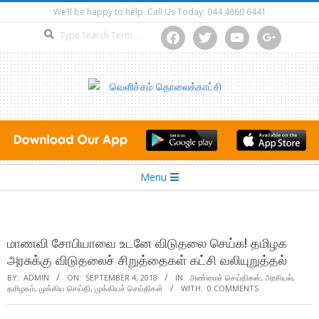
Skip
We’ll be happy to help. Call Us Today: 044 4860 6441
to
Search
facebook
twitter
youtube
google
content
Secondary
Menu
Navigation
Menu
மாணவி சோபியாவை உடனே விடுதலை செய்க! தமிழக
அரசுக்கு விடுதலைச் சிறுத்தைகள் கட்சி வலியுறுத்தல்
BY:
ADMIN
ON:
SEPTEMBER 4, 2018
IN:
அண்மைச் செய்திகள்
,
அரசியல்
,
தமிழகம்
,
முக்கிய செய்தி
,
முக்கியச் செய்திகள்
WITH:
0 COMMENTS