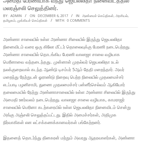
அமைதி பேரணியாக வந்து ஜெயலலிதா நினைவிடத்தில்
மலரஞ்சலி செலுத்தினர்.
BY:
ADMIN
ON:
DECEMBER 6, 2017
IN:
அண்மைச் செய்திகள்
,
அரசியல்
,
தமிழகம்
,
முக்கியச் செய்திகள்
WITH:
0 COMMENTS
அண்ணா சாலையில் உள்ள அண்ணா சிலையில் இருந்து ஜெயலலிதா
நினைவிடம் வரை ஒரு கிலோ மீட்டர் தொலைவுக்கு பேரணி நடைபெற்றது.
அண்ணா சாலையில் தொடங்கிய பேரணி வாலாஜா சாலை வழியாக
மெரீனாவை வந்தடைந்தது.. முன்னாள் முதல்வர் ஜெயலலிதா உடல்
நலக்குறைவால் கடந்த ஆண்டு டிசம்பர் 5ஆம் தேதி மறைந்தார். அவர்
மறைந்து நேற்றுடன் ஓராண்டு நிறைவு பெற்ற நிலையில் முதலமைச்சர்
எடப்பாடி பழனிசாமி, துணை முதலமைச்சர் பன்னீர்செல்வம் ஆகியோர்
தலைமையில் நேற்று அண்ணாசாலையில் உள்ள அண்ணா சிலையில் இருந்து
அமைதி ஊர்வலம் நடைபெற்றது. வாலாஜா சாலை வழியாக, காமராஜர்
சாலையில் மெரினா கடற்கரையில் உள்ள ஜெயலலிதா நினைவிடம் சென்று
அங்கு அஞ்சலி செலுத்தப்பட்டது. இதில் அமைச்சர்கள், அதிமுக
நிர்வாகிகள் என லட்சக்கணக்கானவர்கள் பங்கேற்றனர்.
இதனைத் தொடர்ந்து தினகரன் மற்றும் அவரது ஆதரவாளர்கள், அண்ணா