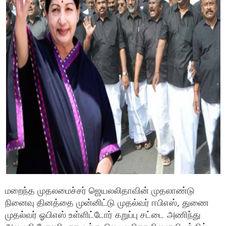
மறைந்த முதலமைச்சர் ஜெயலலிதாவின் முதலாண்டு
நினைவு தினத்தை முன்னிட்டு முதல்வர் ஈபிஎஸ், துணை
முதல்வர் ஓபிஎஸ் உள்ளிட்டோர் கறுப்பு சட்டை அணிந்து